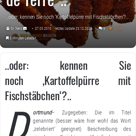
..oder: kennen Sie noch 'Kartoffelpürre mit Fischstäbchen'?..
Dr. Nerd
27.03.2010
letztes Update 23.12.2023
3
1.234
Sende
3 Minuten Lesezeit
uns
eine
E-
..oder: kennen Sie
Mail
noch ‚Kartoffelpürre mit
Fischstäbchen‘?..
D
ortmund
– Zugegeben: Die im Titel
genannte (besser wäre hier wohl das Wort
‚zelebriert‘ geeignet) Beschreibung des