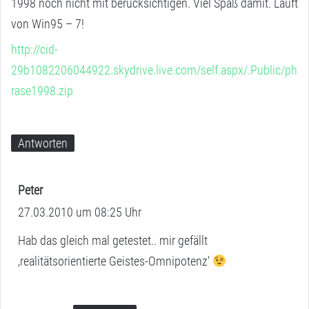
1998 noch nicht mit berücksichtigen. Viel Spaß damit. Läuft
von Win95 – 7!
http://cid-
29b1082206044922.skydrive.live.com/self.aspx/.Public/ph
rase1998.zip
Antworten
Peter
s
27.03.2010 um 08:25 Uhr
a
g
Hab das gleich mal getestet.. mir gefällt
t
‚realitätsorientierte Geistes-Omnipotenz‘
: