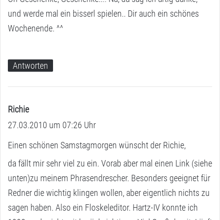
t
und werde mal ein bisserl spielen.. Dir auch ein schönes
:
Wochenende. ^^
Antworten
Richie
s
27.03.2010 um 07:26 Uhr
a
g
Einen schönen Samstagmorgen wünscht der Richie,
t
da fällt mir sehr viel zu ein. Vorab aber mal einen Link (siehe
:
unten)zu meinem Phrasendrescher. Besonders geeignet für
Redner die wichtig klingen wollen, aber eigentlich nichts zu
sagen haben. Also ein Floskeleditor. Hartz-IV konnte ich