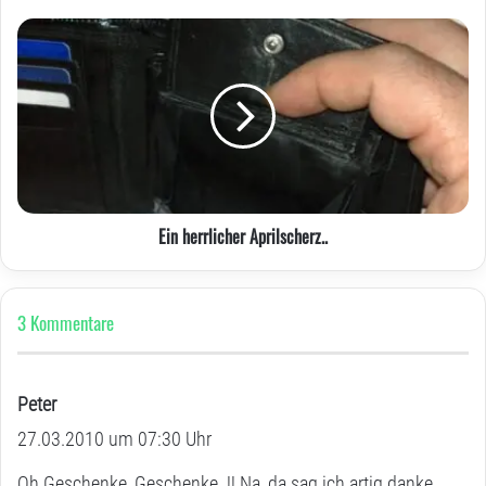
Ein
herrlicher
Aprilscherz..
Ein herrlicher Aprilscherz..
3 Kommentare
Peter
s
27.03.2010 um 07:30 Uhr
a
g
Oh Geschenke, Geschenke..!! Na, da sag ich artig danke,