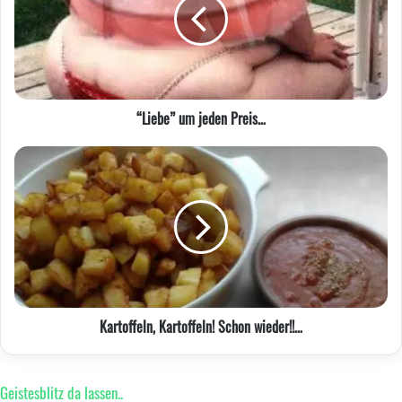
Preis…
“Liebe” um jeden Preis…
Kartoffeln,
Kartoffeln!
Schon
wieder!!…
Kartoffeln, Kartoffeln! Schon wieder!!…
Geistesblitz da lassen..