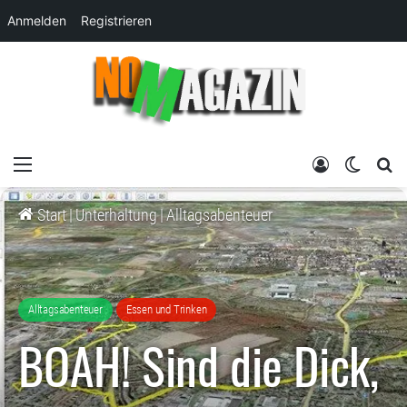
Anmelden
Registrieren
Menü
Anmelden
Skin um
su
Start
|
Unterhaltung
|
Alltagsabenteuer
Alltagsabenteuer
Essen und Trinken
BOAH! Sind die Dick,