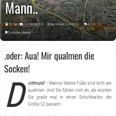
Mann..
Dr. Nerd
10.08.2010
letztes Update 10.04.2018
0
790
Sende
2 Minuten Lesezeit
uns
eine
E-
.oder: Aua! Mir qualmen die
Mail
Socken!
D
ortmund
– Manno! Meine Füße sind echt am
qualmen. Und Sie fühlen sich an, als würden
Sie grade mal in einen Schuhkarton der
Größe 52 passen!