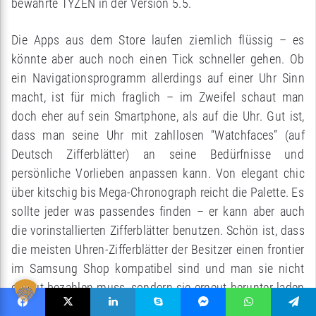
bewährte TYZEN in der Version 5.5.
Die Apps aus dem Store laufen ziemlich flüssig – es
könnte aber auch noch einen Tick schneller gehen. Ob
ein Navigationsprogramm allerdings auf einer Uhr Sinn
macht, ist für mich fraglich – im Zweifel schaut man
doch eher auf sein Smartphone, als auf die Uhr. Gut ist,
dass man seine Uhr mit zahllosen “Watchfaces” (auf
Deutsch Zifferblätter) an seine Bedürfnisse und
persönliche Vorlieben anpassen kann. Von elegant chic
über kitschig bis Mega-Chronograph reicht die Palette. Es
sollte jeder was passendes finden – er kann aber auch
die vorinstallierten Zifferblätter benutzen. Schön ist, dass
die meisten Uhren-Zifferblätter der Besitzer einen frontier
im Samsung Shop kompatibel sind und man sie nicht
erneut bezahlen muss, sondern sie erneut herunter laden
kann.
Facebook
X
LinkedIn
Skype
Messenger
WhatsApp
Telegram