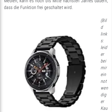
Medien, kann es noch bis Mitte nächsten Jahres dauern,
dass die Funktion frei geschaltet wird.
(Bil
d
link
s:
leid
er
bei
mir
ein
not
wen
dig
er
Kau