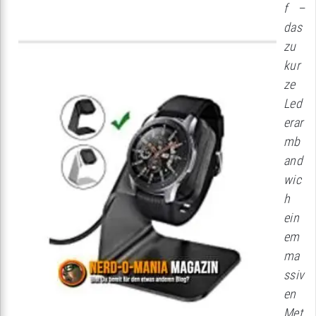
f –
das
zu
kur
ze
Led
erar
mb
and
wic
h
ein
em
ma
ssiv
en
Met