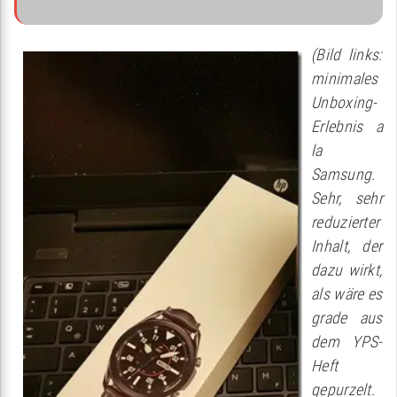
(Bild links:
minimales
Unboxing-
Erlebnis a
la
Samsung.
Sehr, sehr
reduzierter
Inhalt, der
dazu wirkt,
als wäre es
grade aus
dem YPS-
Heft
gepurzelt.