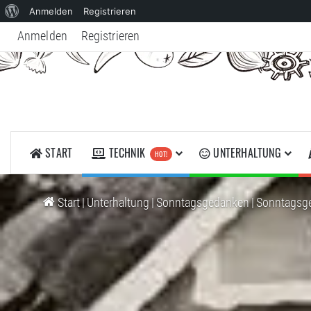
Über
Anmelden
Registrieren
WordPress
Anmelden
Registrieren
START
TECHNIK
UNTERHALTUNG
HOT!
Start
|
Unterhaltung
|
Sonntagsgedanken
|
Sonntagsged