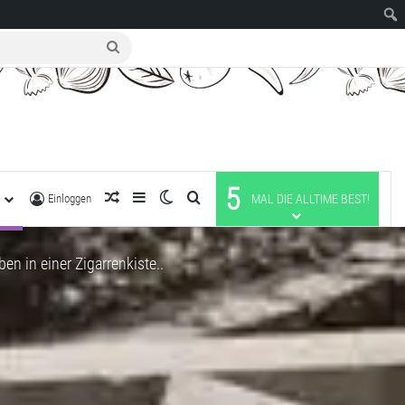
suche
nach
5
R
zufälliger Artikel
Sidebar
Skin umschalten
suche nach
Einloggen
MAL DIE ALLTIME BEST!
n in einer Zigarrenkiste..