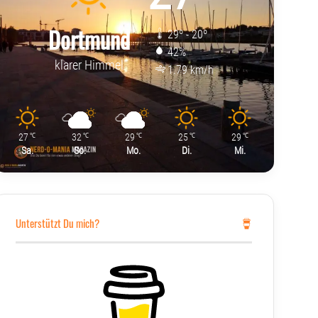
Dortmund
29º - 20º
42%
klarer Himmel
1.79 km/h
27
32
29
25
29
℃
℃
℃
℃
℃
Sa.
So.
Mo.
Di.
Mi.
Unterstützt Du mich?