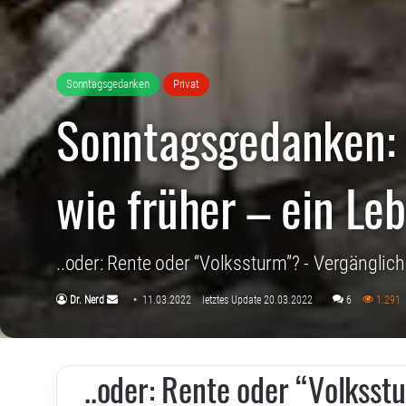
Sonntagsgedanken
Privat
Sonntagsgedanken: 
wie früher – ein Leb
..oder: Rente oder “Volkssturm”? - Vergänglic
Sende
Dr. Nerd
11.03.2022
letztes Update 20.03.2022
6
1.291
uns
eine
E-
..oder: Rente oder “Volksst
Mail