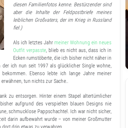
diesen Familienfotos kenne. Bestürzender sind
aber die Inhalte der Feldpostbriefe meines
leiblichen Großvaters, der im Krieg in Russland
fiel.)
Als ich letztes Jahr
meiner Wohnung ein neues
Outfit verpasste
, blieb es nicht aus, dass ich in
Ecken rumstöberte, die ich bisher nicht näher in
er ich nun seit 1997 als glücklicher Single wohne,
n bekommen. Ebenso lebte ich lange Jahre meiner
u erwähnen, tun nichts zur Sache..
ank zu entsorgen. Hinter einem Stapel altertümlicher
 bisher aufgrund des verspielten blauen Designs nie
aune, schmucklose Pappschachtel. Ich war nicht sicher,
rzeit darin aufbewahrt wurde – von meiner Großmutter
 dort drin etwas zu verwahren.