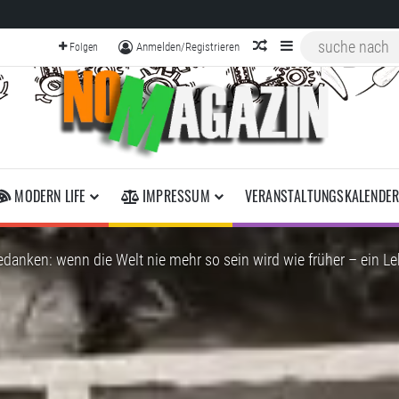
zufälliger Artikel
Sidebar
Anmelden/Registrieren
Folgen
MODERN LIFE
IMPRESSUM
VERANSTALTUNGSKALENDE
anken: wenn die Welt nie mehr so sein wird wie früher – ein Lebe