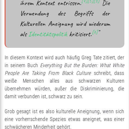
[4]
[5]
[3]
ihrem Kontext entrissen.
Die
Verwendung des Begriffs der
Kulturellen Aneignung wird wiederum
[6]
”
als
Identitätspolitik
kritisiert.
In diesem Kontext wird auch häufig Greg Tate zitiert, der
in seinem Buch
Everything But the Burden: What White
People Are Taking From Black Culture
schreibt, dass
weiße Menschen alles aus schwarzen Kulturen
übernehmen würden, außer die Diskriminierung, die
damit verbunden ist, schwarz zu sein.
Grob gesagt ist es also kulturelle Aneignung, wenn sich
eine vorherrschende Spezies etwas aneignet, was einer
schwächeren Minderheit gehört.