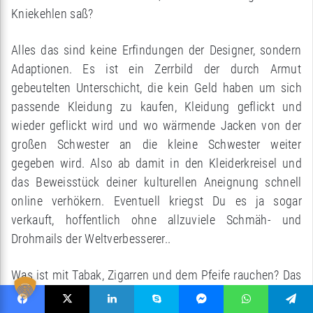
Kniekehlen saß?
Alles das sind keine Erfindungen der Designer, sondern
Adaptionen. Es ist ein Zerrbild der durch Armut
gebeutelten Unterschicht, die kein Geld haben um sich
passende Kleidung zu kaufen, Kleidung geflickt und
wieder geflickt wird und wo wärmende Jacken von der
großen Schwester an die kleine Schwester weiter
gegeben wird. Also ab damit in den Kleiderkreisel und
das Beweisstück deiner kulturellen Aneignung schnell
online verhökern. Eventuell kriegst Du es ja sogar
verkauft, hoffentlich ohne allzuviele Schmäh- und
Drohmails der Weltverbesserer..
Was ist mit Tabak, Zigarren und dem Pfeife rauchen? Das
wurde von den Indianern abgekupfert. Hat die jemand
Facebook
X
LinkedIn
Skype
Messenger
WhatsApp
Telegram
gefragt, ob man sich auch mal ‘ne Kippe anstecken darf?