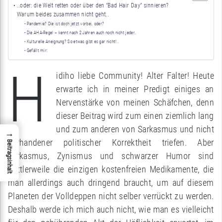
..oder: die Welt retten oder über den “Bad Hair Day” sinnieren?
Warum beides zusammen nicht geht..
Pandemie? Die ist doch jetzt vorbei, oder?
Die AHA-Regel – kennt nach 2 Jahren auch noch nicht jeder..
Kulturelle Aneignung? So etwas gibt es gar nicht!..
Gefällt mir:
H
idiho liebe Community! Alter Falter! Heute
erwarte ich in meiner Predigt einiges an
Nervenstärke von meinen Schäfchen, denn
dieser Beitrag wird zum einen ziemlich lang
und zum anderen von Sarkasmus und nicht
→
vorhandener politischer Korrektheit triefen. Aber
Beitragsinhalt
Sarkasmus, Zynismus und schwarzer Humor sind
mittlerweile die einzigen kostenfreien Medikamente, die
man allerdings auch dringend braucht, um auf diesem
Planeten der Volldeppen nicht selber verrückt zu werden.
Deshalb werde ich mich auch nicht, wie man es vielleicht