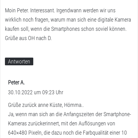
g
Moin Peter. Interessant. Irgendwann werden wir uns
t
wirklich noch fragen, warum man sich eine digitale Kamera
:
kaufen soll, wenn die Smartphones schon soviel können.
Grüße aus OH nach D.
Antworten
Peter A.
s
30.10.2022 um 09:23 Uhr
a
g
Grüße zurück anne Küste, Hömma..
t
Ja, wenn man sich an die Anfangszeiten der Smartphone-
:
Kameras zurückerinnert, mit den Auflösungen von
640×480 Pixeln, die dazu noch die Farbqualität einer 10