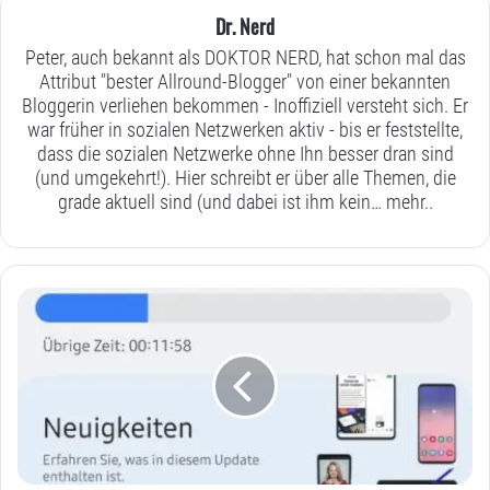
Dr. Nerd
Peter, auch bekannt als DOKTOR NERD, hat schon mal das
Attribut "bester Allround-Blogger" von einer bekannten
Bloggerin verliehen bekommen - Inoffiziell versteht sich. Er
war früher in sozialen Netzwerken aktiv - bis er feststellte,
dass die sozialen Netzwerke ohne Ihn besser dran sind
(und umgekehrt!). Hier schreibt er über alle Themen, die
grade aktuell sind (und dabei ist ihm kein…
mehr..
Seit
heute
ist
ANDROID
13
und
One
UI