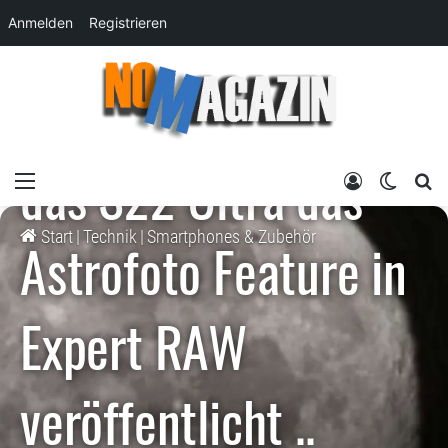
Anmelden
Registrieren
Allgemein
Smartphones & Zubehör
SAMSUNG hat für
das S22 Ultra das
Menü
Anmelden
Skin um
su
Start
|
Technik
|
Smartphones & Zubehör
Astrofoto Feature in
Expert RAW
veröffentlicht ..