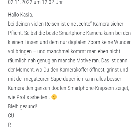
02.11.2022 um 12:02 Uhr
a
g
Hallo Kasia,
t
bei deinen vielen Reisen ist eine „echte“ Kamera sicher
:
Pflicht. Selbst die beste Smartphone Kamera kann bei den
kleinen Linsen und dem nur digitalen Zoom keine Wunder
vollbringen – und manchmal kommt man eben nicht
räumlich nah genug an manche Motive ran. Das ist dann
der Moment, wo Du den Kamerakoffer öffnest, grinst und
mit der megateuren Superduper-ich kann alles besser-
Kamera den ganzen doofen Smartphone-Knipsern zeiget,
wie Profis arbeiten..
Bleib gesund!
CU
P.