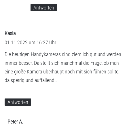
Antworten
Kasia
s
01.11.2022 um 16:27 Uhr
a
g
Die heutigen Handykameras sind ziemlich gut und werden
t
immer besser. Da stellt sich manchmal die Frage, ob man
:
eine große Kamera überhaupt noch mit sich führen sollte,
da sperrig und auffallend…
Antworten
Peter A.
s