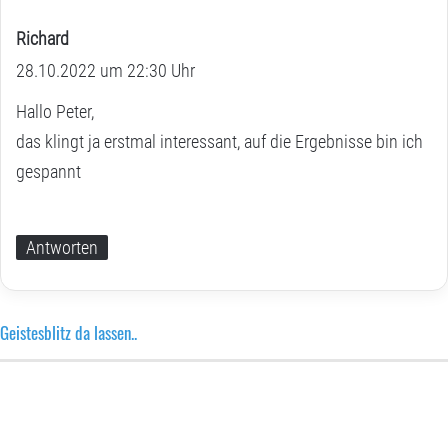
Richard
s
28.10.2022 um 22:30 Uhr
a
g
Hallo Peter,
t
das klingt ja erstmal interessant, auf die Ergebnisse bin ich
:
gespannt
Antworten
Geistesblitz da lassen..