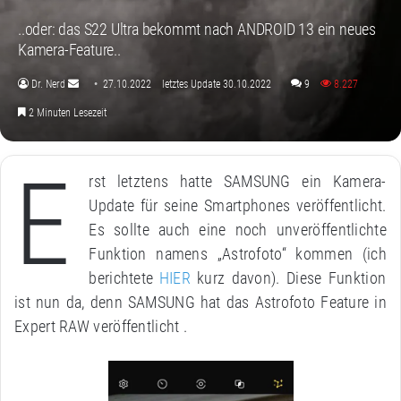
..oder: das S22 Ultra bekommt nach ANDROID 13 ein neues
Kamera-Feature..
Dr. Nerd
27.10.2022
letztes Update 30.10.2022
9
8.227
Sende
2 Minuten Lesezeit
uns
eine
E
E-
rst letztens hatte SAMSUNG ein Kamera-
Mail
Update für seine Smartphones veröffentlicht.
Es sollte auch eine noch unveröffentlichte
Funktion namens „Astrofoto“ kommen (ich
berichtete
HIER
kurz davon). Diese Funktion
ist nun da, denn SAMSUNG hat das Astrofoto Feature in
Expert RAW veröffentlicht .