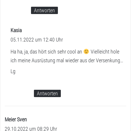
Antworten
Kasia
s
05.11.2022 um 12:40 Uhr
a
g
Ha ha, ja, das hört sich sehr cool an
Vielleicht hole
t
ich meine Ausrüstung mal wieder aus der Versenkung…
:
Lg
Antworten
Meier Sven
s
29.10.2022 um 08:29 Uhr
a