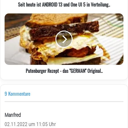
5
Seit heute ist ANDROID 13 und One UI 5 in Verteilung..
in
Verteilung..
Putenburger
Rezept
-
das
"GERMAN"
Original..
Putenburger Rezept - das "GERMAN" Original..
9 Kommentare
Manfred
s
02.11.2022 um 11:05 Uhr
a