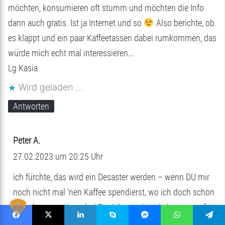
möchten, konsumieren oft stumm und möchten die Info
dann auch gratis. Ist ja Internet und so
Also berichte, ob
es klappt und ein paar Kaffeetassen dabei rumkommen, das
würde mich echt mal interessieren…
Lg Kasia
Wird geladen …
Antworten
Peter A.
s
27.02.2023 um 20:25 Uhr
a
g
ich fürchte, das wird ein Desaster werden – wenn DU mir
t
noch nicht mal ’nen Kaffee spendierst, wo ich doch schon
:
beim kommentieren bei Dir Jahre meines Lebens geopfert
habe – wer dann?!..
Facebook
X
LinkedIn
Skype
Messenger
WhatsApp
Telegram