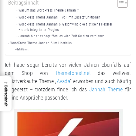
Beitragsinhalt
Warum das WordPress Theme Jannah ?
WordPress Theme Jannah – voll mit Zusatzfunktionen
WordPress Theme Jannah 6: Geschwindigkeit ist keine Hexerei
– dank integrierter Plugins
Jannah 6 hat es begriffen: es wird Zeit Geld zu verdienen
WordPress Theme Jannah 6 im Überblick
Gefällt mir:
Ich habe sogar bereits vor vielen Jahren ebenfalls auf
dem Shop von
Themeforest.net
das weltweit
meistverkaufte Theme „
Avada
“ erworben und auch häufig
→
Beitragsinhalt
eingesetzt – trotzdem finde ich das
Jannah Theme
für
meine Ansprüche passender.