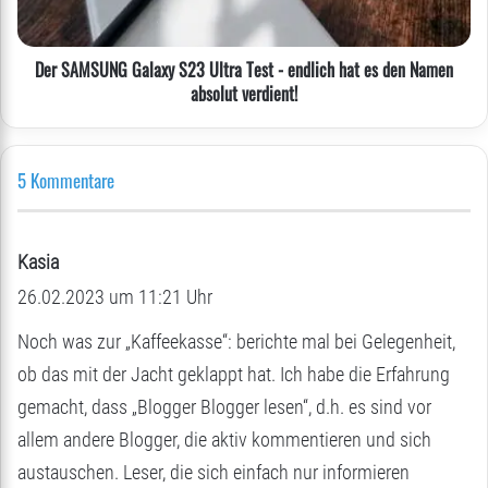
-
endlich
hat
Der SAMSUNG Galaxy S23 Ultra Test - endlich hat es den Namen
es
absolut verdient!
den
Namen
absolut
verdient!
5 Kommentare
Kasia
s
26.02.2023 um 11:21 Uhr
a
g
Noch was zur „Kaffeekasse“: berichte mal bei Gelegenheit,
t
ob das mit der Jacht geklappt hat. Ich habe die Erfahrung
:
gemacht, dass „Blogger Blogger lesen“, d.h. es sind vor
allem andere Blogger, die aktiv kommentieren und sich
austauschen. Leser, die sich einfach nur informieren