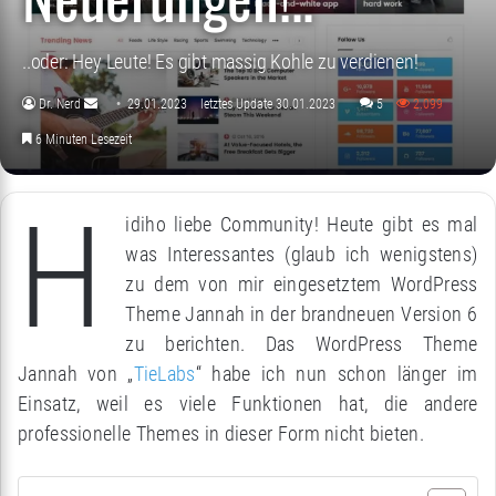
..oder: Hey Leute! Es gibt massig Kohle zu verdienen!
Dr. Nerd
29.01.2023
letztes Update 30.01.2023
5
2.099
Sende
6 Minuten Lesezeit
uns
eine
H
E-
idiho liebe Community! Heute gibt es mal
Mail
was Interessantes (glaub ich wenigstens)
zu dem von mir eingesetztem WordPress
Theme Jannah in der brandneuen Version 6
zu berichten. Das WordPress Theme
Jannah von „
TieLabs
“ habe ich nun schon länger im
Einsatz, weil es viele Funktionen hat, die andere
professionelle Themes in dieser Form nicht bieten.