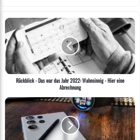
Rückblick
-
Das
war
das
Jahr
2022:
Wahnsinnig
-
Rückblick - Das war das Jahr 2022: Wahnsinnig - Hier eine
Hier
Abrechnung
eine
Abrechnung
Der
SAMSUNG
Galaxy
S23
Ultra
Test