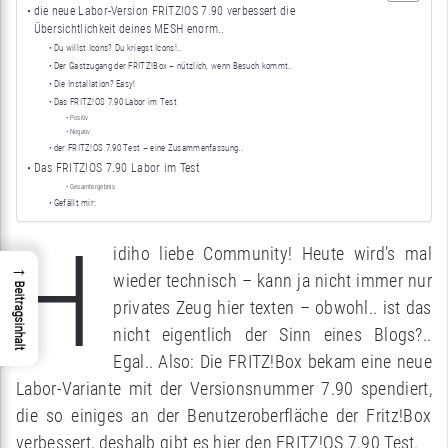
die neue Labor-Version FRITZ!OS 7.90 verbessert die
Übersichtlichkeit deines MESH enorm..
Du willst Icons? Du kriegst Icons!..
Der Gastzugang der FRITZ!Box – nützlich, wenn Besuch kommt..
Die Installation? Easy!
Das FRITZ!OS 7.90 Labor im Test
Positiv
Negativ
der FRITZ!OS 7.90 Test – eine Zusammenfassung..
Das FRITZ!OS 7.90 Labor im Test
Gesamtergebnis
Gefällt mir:
H
idiho liebe Community! Heute wird’s mal
→
wieder technisch – kann ja nicht immer nur
Beitragsinhalt
privates Zeug hier texten – obwohl.. ist das
nicht eigentlich der Sinn eines Blogs?..
Egal.. Also: Die FRITZ!Box bekam eine neue
Labor-Variante mit der Versionsnummer 7.90 spendiert,
die so einiges an der Benutzeroberfläche der Fritz!Box
verbessert, deshalb gibt es hier den FRITZ!OS 7.90 Test.