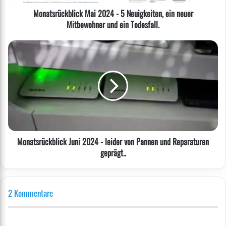
Mitbewohner
Monatsrückblick Mai 2024 - 5 Neuigkeiten, ein neuer
und
Mitbewohner und ein Todesfall.
ein
Todesfall.
Monatsrückblick
Juni
2024
-
leider
von
Pannen
und
Reparaturen
Monatsrückblick Juni 2024 - leider von Pannen und Reparaturen
geprägt..
geprägt..
2 Kommentare