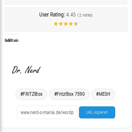
User Rating:
4.45
(
2
votes)
Gefällt mir:
FRITZ!Box
Fritz!Box 7590
MESH
URL kopieren