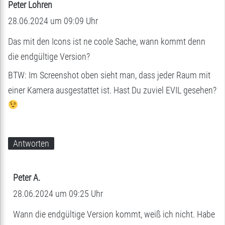
Peter Lohren
s
28.06.2024 um 09:09 Uhr
a
g
Das mit den Icons ist ne coole Sache, wann kommt denn
t
die endgültige Version?
:
BTW: Im Screenshot oben sieht man, dass jeder Raum mit
einer Kamera ausgestattet ist. Hast Du zuviel EVIL gesehen?
Antworten
Peter A.
s
28.06.2024 um 09:25 Uhr
a
g
Wann die endgültige Version kommt, weiß ich nicht. Habe