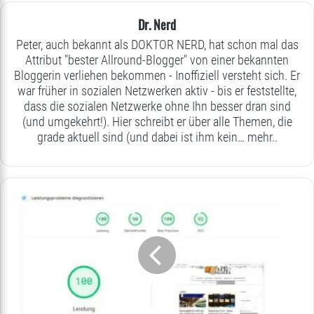
Dr. Nerd
Peter, auch bekannt als DOKTOR NERD, hat schon mal das
Attribut "bester Allround-Blogger" von einer bekannten
Bloggerin verliehen bekommen - Inoffiziell versteht sich. Er
war früher in sozialen Netzwerken aktiv - bis er feststellte,
dass die sozialen Netzwerke ohne Ihn besser dran sind
(und umgekehrt!). Hier schreibt er über alle Themen, die
grade aktuell sind (und dabei ist ihm kein…
mehr..
Monatsrückblick
Mai
2024
-
5
Neuigkeiten,
ein
neuer