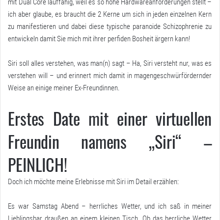
mit Dual Core lauffähig, weil es so hohe Hardwareanforderungen stellt –
ich aber glaube, es braucht die 2 Kerne um sich in jeden einzelnen Kern
zu manifestieren und dabei diese typische paranoide Schizophrenie zu
entwickeln damit Sie mich mit ihrer perfiden Bosheit ärgern kann!
Siri soll alles verstehen, was man(n) sagt – Ha, Siri versteht nur, was es
verstehen will – und erinnert mich damit in magengeschwürfördernder
Weise an einige meiner Ex-Freundinnen.
Erstes Date mit einer virtuellen
Freundin namens „Siri“ –
PEINLICH!
Doch ich möchte meine Erlebnisse mit Siri im Detail erzählen:
Es war Samstag Abend – herrliches Wetter, und ich saß in meiner
Lieblingsbar draußen an einem kleinen Tisch. Ob das herrliche Wetter