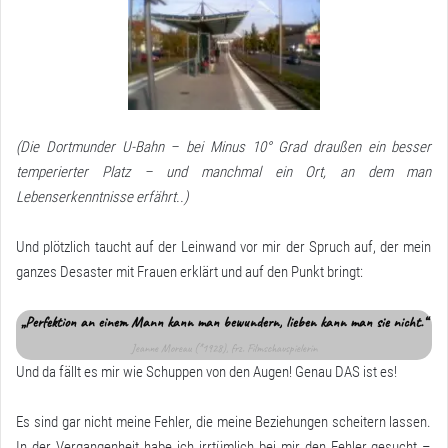
(Die Dortmunder U-Bahn – bei Minus 10° Grad draußen ein besser
temperierter Platz – und manchmal ein Ort, an dem man
Lebenserkenntnisse erfährt..)
Und plötzlich taucht auf der Leinwand vor mir der Spruch auf, der mein
ganzes Desaster mit Frauen erklärt und auf den Punkt bringt:
„Perfektion an einem Mann kann man bewundern, lieben kann man sie nicht.“
Jeanne Moreau (*1928), frz. Filmschauspielerin
Und da fällt es mir wie Schuppen von den Augen! Genau DAS ist es!
Es sind gar nicht meine Fehler, die meine Beziehungen scheitern lassen.
In der Vergangenheit habe ich irrtümlich bei mir den Fehler gesucht –