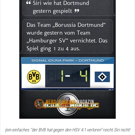
(ein
einfaches “der BVB hat gegen den HSV 4:1 verloren” reicht Siri nicht!