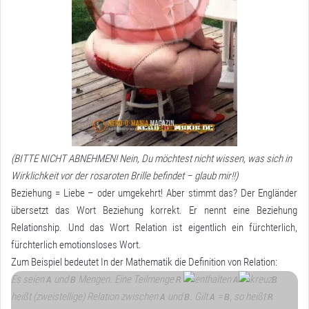
(BITTE NICHT ABNEHMEN! Nein, Du möchtest nicht wissen, was sich in
Wirklichkeit vor der rosaroten Brille befindet – glaub mir!!)
Beziehung = Liebe – oder umgekehrt! Aber stimmt das? Der Engländer
übersetzt das Wort Beziehung korrekt. Er nennt eine Beziehung
Relationship. Und das Wort Relation ist eigentlich ein fürchterlich,
fürchterlich emotionsloses Wort.
Zum Beispiel bedeutet In der Mathematik die Definition von Relation:
Es seien
und
Mengen. Eine Teilmenge
A
B
R
A
B
heißt (zweistellige) Relation zwischen
und
. Gilt
=
, so heißt
A
B
A
B
R