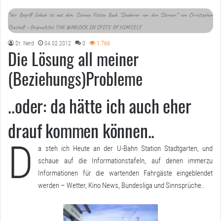
*der Begriff Gekab ist aus dem Science Fiction Buch “Zauberer von den Sternen” von Christopher
Stasheff – Originaltitel: THE WARLOCK IN SPITE OF HIMSELF
Dr. Nerd
04.02.2012
0
1.766
Die Lösung all meiner
(Beziehungs)Probleme
..oder: da hätte ich auch eher
drauf kommen können..
D
a steh ich Heute an der U-Bahn Station Stadtgarten, und
schaue auf die Informationstafeln, auf denen immerzu
Informationen für die wartenden Fahrgäste eingeblendet
werden – Wetter, Kino News, Bundesliga und Sinnsprüche..