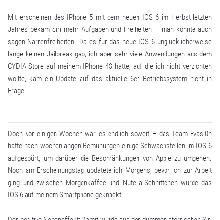
Mit erscheinen des IPhone 5 mit dem neuen IOS 6 im Herbst letzten
Jahres bekam Siri mehr Aufgaben und Freiheiten – man könnte auch
sagen Narrenfreiheiten. Da es für das neue IOS 6 unglücklicherweise
lange keinen Jailbreak gab, ich aber sehr viele Anwendungen aus dem
CYDIA Store auf meinem IPhone 4S hatte, auf die ich nicht verzichten
wollte, kam ein Update auf das aktuelle 6er Betriebssystem nicht in
Frage.
Doch vor einigen Wochen war es endlich soweit – das Team Evasi0n
hatte nach wochenlangen Bemühungen einige Schwachstellen im IOS 6
aufgespürt, um darüber die Beschränkungen von Apple zu umgehen.
Noch am Erscheinungstag updatete ich Morgens, bevor ich zur Arbeit
ging und zwischen Morgenkaffee und Nutella-Schnittchen wurde das
IOS 6 auf meinem Smartphone geknackt.
Der positive Nebeneffekt: Damit wurde aus der dummen störrischen Siri