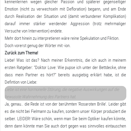
kennenlernen wegen gleicher Passion und späterer gegenseitiger
Emotion (nicht zu verwechseln mit Defloration) begann, und am Ende
durch Realisation der Situation und (damit verbundener Komplikation)
darauf immer stärker werdender Aggression (trotz mehrmaliger
Versuche von Intervention) endete.
Mehr dort hinein zu interpretieren wäre reine Spekulation und Fiktion.
Doch vorerst genug der Wörter mit -ion.
Zurück zum Thema!
Liebe! Was ist das? Nach meiner Erkenntnis, die ich auch in meinem
ersten Ratgeber: ”Doktor Love: Wie pupse ich unter der Bettdecke, ohne
dass mein Partner es hört?” bereits ausgiebig erklärt habe, ist die
Defintion von Liebe:
Liebe ist eine hormonelle Störung, die negative Auswirkungen auf die
bewusste Wahrnehmung des Partners hat.
Ja, genau.. die Rede ist von der berühmten ‘Rosaroten Brille’. Leider gibt
es die nicht bei Fielmann zu kaufen, sondern unser Körper produziert die
selber. LEIDER! Wäre schön, wenn man Sie beim Optiker kaufen könnte,
denn dann könnte man Sie auch dort gegen was sinnvolles eintauschen