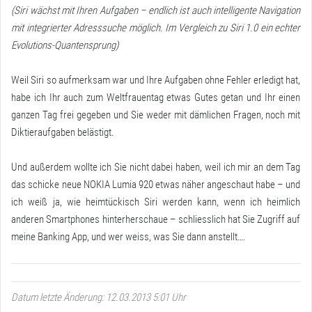
(Siri wächst mit Ihren Aufgaben – endlich ist auch intelligente Navigation
mit integrierter Adresssuche möglich. Im Vergleich zu Siri 1.0 ein echter
Evolutions-Quantensprung)
Weil Siri so aufmerksam war und Ihre Aufgaben ohne Fehler erledigt hat,
habe ich Ihr auch zum Weltfrauentag etwas Gutes getan und Ihr einen
ganzen Tag frei gegeben und Sie weder mit dämlichen Fragen, noch mit
Diktieraufgaben belästigt.
Und außerdem wollte ich Sie nicht dabei haben, weil ich mir an dem Tag
das schicke neue NOKIA Lumia 920 etwas näher angeschaut habe – und
ich weiß ja, wie heimtückisch Siri werden kann, wenn ich heimlich
anderen Smartphones hinterherschaue – schliesslich hat Sie Zugriff auf
meine Banking App, und wer weiss, was Sie dann anstellt….
Datum letzte Änderung: 12.03.2013 5:01 Uhr