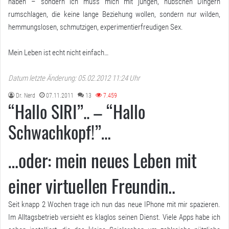
haben – sondern ich muss mich mit jungen, hübschen Dingern
rumschlagen, die keine lange Beziehung wollen, sondern nur wilden,
hemmungslosen, schmutzigen, experimentierfreudigen Sex.
Mein Leben ist echt nicht einfach…
Datum letzte Änderung: 05.02.2012 11:24 Uhr
Dr. Nerd
07.11.2011
13
7.459
“Hallo SIRI”.. – “Hallo
Schwachkopf!”…
…oder: mein neues Leben mit
einer virtuellen Freundin..
Seit knapp 2 Wochen trage ich nun das neue IPhone mit mir spazieren.
Im Alltagsbetrieb versieht es klaglos seinen Dienst. Viele Apps habe ich