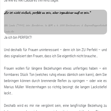
Ja wie es Niki Lauda es treffend sagte:
„Es ist nicht einfach, perfekt zu sein, aber irgendeiner muß es sein.“
Niki Lauda (*1949), östr. Rennfahrer, 3x WM u. b. 2000 Vorstandsvors. d. Regionalfluggesellschaft
Lauda-Air
Ja ich bin PERFEKT!
Und deshalb für Frauen uninteressant – denn ich bin ZU Perfekt – und
dies signalisiert den Frauen, dass ich Sie eigentlich nicht brauche…
Frauen wollen für längere Beziehungen etwas unfertiges haben – ein
formbares Stück Ton (welches ruhig etwas dämlich sein kann), dem Sie
beibringen können durch brennende Reifen zu springen – oder wie es
Marius Müller Westernhagen so richtig besingt: die langen Lackstiefel
leckt..
Deshalb wird es mir nie vergönnt sein, eine langfristige Beziehung zu