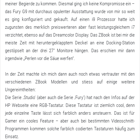
meiner Begierde zu kommen. Diesmal ging ich keine Kompromisse ein –
das Fury G9 mit durchaus opulenter Ausstattung wurde von mir so weit
es ging konfiguriert und gekauft. Auf einen i9 Prozessor hatte ich
zugunsten des merklich preiswerteren aber fast leistungsgleichem i7
verzichtet, ebenso auf das Dreamcolor Display. Das ZBook ist bei mir die
meiste Zeit mit heruntergeklapptem Deckel an eine Docking-Station
gestöpselt an der drei 27″ Monitore hängen. Das erschien mir dann
irgendwie „Perlen vor die Säue werfen“.
In der Zeit machte ich mich dann auch noch etwas vertrauter mit den
verschiedenen ZBook Modellen und stiess auf einige weitere
Ungereimtheiten:
Die Serie ‚Studio‘ (aber auch die Serie ‚Fury‘) hat nach den Infos auf der
HP Webseite eine RGB-Tastatur. Diese Tastatur ist ziemlich cool, denn
jede einzelne Taste lässt sich farblich anders ansteuern. Das ist für
Gamer ein cooles Feature – aber auch bei bestimmten Videoschnitt-
Programmen kommen solche farblich codierten Tastaturen häufig zum
Einsatz.