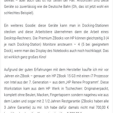
Gewalt – aber auch das ist nur selten der Fall. Ansonsten sind diese
Geräte so zuverlässig wie die Deutsche Bahn (Oh, das ist jetzt wohl ein
schlechtes Beispiel).
Ein weiteres Goodie: diese Geräte kann man in Docking-Stationen
stecken und diese Arbeitstiere übernehmen dann die Arbeit eines
Desktop-Rechners. Die Premium ZBooks von HP können gleichzeitig 3 (4
je nach Docking-Station) Monitore ansteuern – 4 (5 bei geeignetem
Dock), wenn man das Display des Notebooks auch noch hochklappt. Das
ist wirklich ganz großes Kino!
Aufgrund der guten Erfahrungen mit dem Hersteller kaufte ich mir vor
Jahren ein ZBook – genauer ein HP ZBook 15 G3 mit einen i7 Prozessor
von Intel aus der 7. Generation – aus dem „HP Renew Programm“. Diese
Workstation kam aus dem HP Werk in Tschechien: Originalverpackt,
komplett ohne Beulen, Macken, Fingertapsern sondern nagelneu wie aus
dem Laden und sogar mit 2 1/2 Jahren Restgarantie (ZBooks haben alle
3 Jahre Garantie) zu mir. Ich habe dafür damals nicht mal 700,00 €