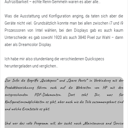
Aufrüstbarkeit – echte Renn-Semmeln waren es aber alle..
Was die Ausstattung und Konfiguration anging, da taten sich aber die
Geräte nicht viel. Grundsätzlich konnte man bei allen zwischen i7 und i9
Prozessoren von Intel wählen, bei den Displays gab es auch kaum
Unterschiede: es gab sowohl 1920 als auch 3840 Pixel zur Wahl – dann
aber als Dreamcolor Display.
Ich habe mir also stundenlang die verschiedenen Quickspecs
heruntergeladen und verglichen..
Zur Info: die Begriffe „Quickspecs“ und „Spare Parts“ in Verbindung mit der
Produktbezeichnung führen euch auf die Webseiten von HP mit den
entsprechenden PDF-Dokumenten. Dort seht Ihr, was für
Konfigurationsmöglichkeiten es gibt, aber auch wie die Teile zusammengebaut sind
und welche Ersatzteile es gibt.
Und wer das volle Programm will, der sucht nach „Maintenance and Service