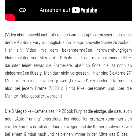
(
Video oben:
obwohl nicht als reines Gaming-Laptop konzipiert, ist es mit
dem HP ZBook Fury G9 möglich auch anspruchsvolle Spiele zu zocken.
Hier ein Video mit dem bekanntermaßen hardwarehungrigem
Flugsimulator von Microsoft. Details sind auf maximal eingestellt –
darunter leidet etwas die Framerate, aber ich finde, die ist noch so
einigermaßen flüssig. Man darf nicht vergessen – hier sind 3 externe 27″
Monitore zu einer einzigen großen „Leinwand“ verbunden. Da müssen
also bei jedem Frame 7.680 x 1.440 Pixel berechnet und über die
Monitor-Kabel geballert werden.)
Die 5 Megapixel-Kamera des HP ZBook Fury ist die einzige, die dazu auch
noch „Auto-Framing“ unterstützt: bei Video-Konferenzen kann man sich
vor der Kamera durch den Raum bewegen und die Kamera schwenkt wie
bei einem Gimbal nach und hält einen immer in der Mitte des Bildes –