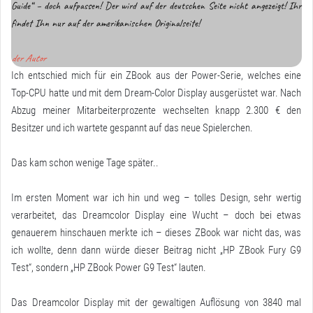
Guide“ – doch aufpassen! Der wird auf der deutschen Seite nicht angezeigt! Ihr
findet Ihn nur auf der amerikanischen Originalseite!
der Autor
Ich entschied mich für ein ZBook aus der Power-Serie, welches eine
Top-CPU hatte und mit dem Dream-Color Display ausgerüstet war. Nach
Abzug meiner Mitarbeiterprozente wechselten knapp 2.300 € den
Besitzer und ich wartete gespannt auf das neue Spielerchen.
Das kam schon wenige Tage später..
Im ersten Moment war ich hin und weg – tolles Design, sehr wertig
verarbeitet, das Dreamcolor Display eine Wucht – doch bei etwas
genauerem hinschauen merkte ich – dieses ZBook war nicht das, was
ich wollte, denn dann würde dieser Beitrag nicht „HP ZBook Fury G9
Test“, sondern „HP ZBook Power G9 Test“ lauten.
Das Dreamcolor Display mit der gewaltigen Auflösung von 3840 mal