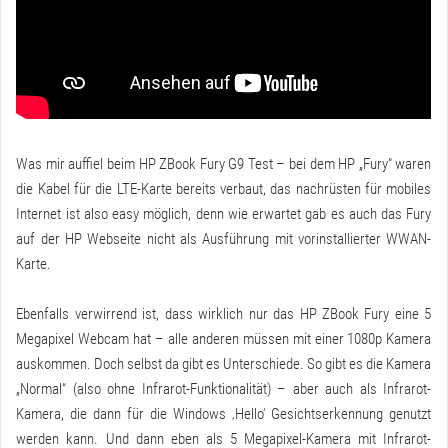
Was mir auffiel beim HP ZBook Fury G9 Test – bei dem HP „Fury“ waren
die Kabel für die LTE-Karte bereits verbaut, das nachrüsten für mobiles
Internet ist also easy möglich, denn wie erwartet gab es auch das Fury
auf der HP Webseite nicht als Ausführung mit vorinstallierter WWAN-
Karte.
Ebenfalls verwirrend ist, dass wirklich nur das HP ZBook Fury eine 5
Megapixel Webcam hat – alle anderen müssen mit einer 1080p Kamera
auskommen. Doch selbst da gibt es Unterschiede. So gibt es die Kamera
„Normal“ (also ohne Infrarot-Funktionalität) – aber auch als Infrarot-
Kamera, die dann für die Windows ‚Hello‘ Gesichtserkennung genutzt
werden kann. Und dann eben als 5 Megapixel-Kamera mit Infrarot-