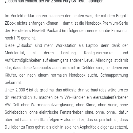
„..doch nun endlich: der HP ZBook Fury G9 Test..“ springen.
Im Vorfeld erklär ich ein bisschen den Leuten was, die mit dem Begriff
ZBook nichts anfangen können – damit ist die Notebook Premium-Serie
der Herstellers Hewlett Packard (im folgenden nenne ich die Firma nur
noch HP) gemeint.
Diese „ZBooks“ sind mehr Workstation als Laptop, denn dank der
Modularität, ist deren Leistung, Konfigurierbarkeit und
Aufrüstmöglichkeiten auf einem ganz anderen Level. Allerdings ist damit
klar, dass diese Notebooks auch preislich in Gefilden sind, bei denen ein
Käufer, der nach einem normalen Notebook sucht, Schnappatmung
bekommt.
Unter 2.000 € ist da grad mal das nötigste drin verbaut (das wäre um es
dir verständlich zu machen beim VW-Händler ein eierschalenfarbener
VW Golf ohne Wärmeschutzverglasung, ohne Klima, ohne Audio, ohne
Schiebedach, ohne elektrische Fensterheber, ohne, ohne, ohne… dafür
aber mit hässlichen Stahlfelgen – also ein Teil, das so peinlich ist, dass
Du lieber zu Fuss gehst, als dich in so einen Asphaltbeleidiger zu setzen),