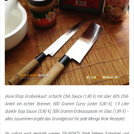
(Asia-Shop Großeinkauf: scharfe Chili Sauce (1,80 €) mit über 60% Chili-
Anteil ein echter Brenner, 500 Gramm Curry (unter 5,00 €), 1,9 Liter
dunkle Soja Sauce (5,90 €), 500 Gramm Erdnusspaste im Glas (1,89 €) –
alles zusammen ergibt das Grundgerüst für jede Menge Wok-Rezepte)
Ab sofort wird deshalb wieder GE-WOKT! Statt fettem Schnitzel und