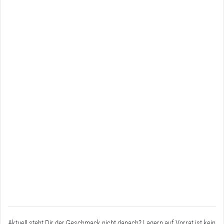
Aktuell steht Dir der Geschmack nicht danach? Lagern auf Vorrat ist kein