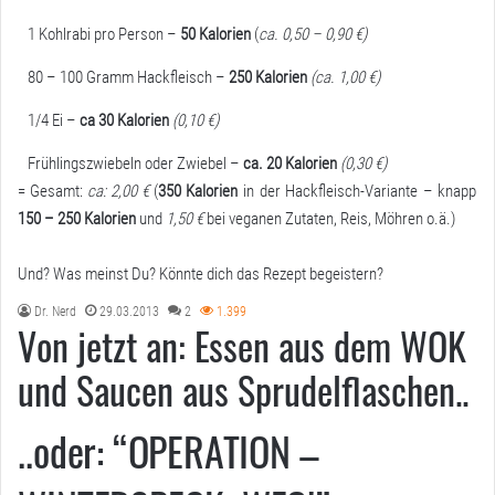
1 Kohlrabi pro Person –
50 Kalorien
(
ca. 0,50 – 0,90 €)
80 – 100 Gramm Hackfleisch –
250 Kalorien
(ca. 1,00 €)
1/4 Ei –
ca 30 Kalorien
(0,10 €)
Frühlingszwiebeln oder Zwiebel –
ca. 20 Kalorien
(0,30 €)
= Gesamt:
ca: 2,00 €
(
350 Kalorien
in der Hackfleisch-Variante – knapp
150 – 250 Kalorien
und
1,50 €
bei veganen Zutaten, Reis, Möhren o.ä.)
Und? Was meinst Du? Könnte dich das Rezept begeistern?
Dr. Nerd
29.03.2013
2
1.399
Von jetzt an: Essen aus dem WOK
und Saucen aus Sprudelflaschen..
..oder: “OPERATION –