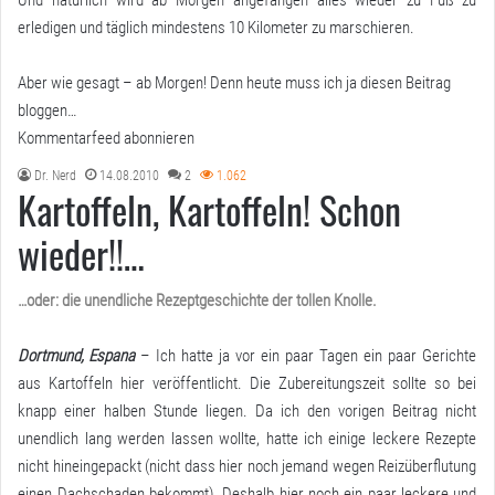
Und natürlich wird ab Morgen angefangen alles wieder zu Fuß zu
erledigen und täglich mindestens 10 Kilometer zu marschieren.
Aber wie gesagt – ab Morgen! Denn heute muss ich ja diesen Beitrag
bloggen…
Kommentarfeed abonnieren
Dr. Nerd
14.08.2010
2
1.062
Kartoffeln, Kartoffeln! Schon
wieder!!…
…oder: die unendliche Rezeptgeschichte der tollen Knolle.
Dortmund, Espana
– Ich hatte ja vor ein paar Tagen ein paar Gerichte
aus Kartoffeln hier veröffentlicht. Die Zubereitungszeit sollte so bei
knapp einer halben Stunde liegen. Da ich den vorigen Beitrag nicht
unendlich lang werden lassen wollte, hatte ich einige leckere Rezepte
nicht hineingepackt (nicht dass hier noch jemand wegen Reizüberflutung
einen Dachschaden bekommt). Deshalb hier noch ein paar leckere und