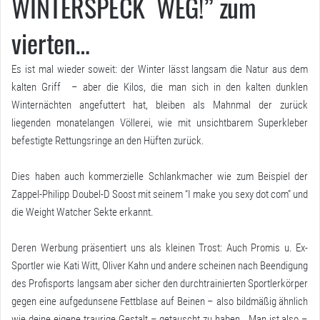
WINTERSPECK WEG!” zum
vierten…
Es ist mal wieder soweit: der Winter lässt langsam die Natur aus dem
kalten Griff – aber die Kilos, die man sich in den kalten dunklen
Winternächten angefuttert hat, bleiben als Mahnmal der zurück
liegenden monatelangen Völlerei, wie mit unsichtbarem Superkleber
befestigte Rettungsringe an den Hüften zurück.
Dies haben auch kommerzielle Schlankmacher wie zum Beispiel der
Zappel-Philipp Doubel-D Soost mit seinem “I make you sexy dot com” und
die Weight Watcher Sekte erkannt.
Deren Werbung präsentiert uns als kleinen Trost: Auch Promis u. Ex-
Sportler wie Kati Witt, Oliver Kahn und andere scheinen nach Beendigung
des Profisports langsam aber sicher den durchtrainierten Sportlerkörper
gegen eine aufgedunsene Fettblase auf Beinen – also bildmäßig ähnlich
wie deine eigene traurige Gestalt – getauscht zu haben . Man ist also –