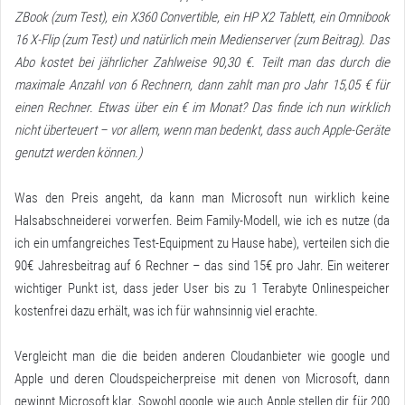
ZBook
(zum Test)
, ein X360 Convertible, ein HP X2 Tablett, ein Omnibook
16 X-Flip
(zum Test
) und natürlich mein Medienserver (
zum Beitrag
). Das
Abo kostet bei jährlicher Zahlweise 90,30 €. Teilt man das durch die
maximale Anzahl von 6 Rechnern, dann zahlt man pro Jahr 15,05 € für
einen Rechner. Etwas über ein € im Monat? Das finde ich nun wirklich
nicht überteuert – vor allem, wenn man bedenkt, dass auch Apple-Geräte
genutzt werden können.)
Was den Preis angeht, da kann man Microsoft nun wirklich keine
Halsabschneiderei vorwerfen. Beim Family-Modell, wie ich es nutze (da
ich ein umfangreiches Test-Equipment zu Hause habe), verteilen sich die
90€ Jahresbeitrag auf 6 Rechner – das sind 15€ pro Jahr. Ein weiterer
wichtiger Punkt ist, dass jeder User bis zu 1 Terabyte Onlinespeicher
kostenfrei dazu erhält, was ich für wahnsinnig viel erachte.
Vergleicht man die die beiden anderen Cloudanbieter wie google und
Apple und deren Cloudspeicherpreise mit denen von Microsoft, dann
gewinnt Microsoft klar. Sowohl google wie auch Apple stellen dir für 200