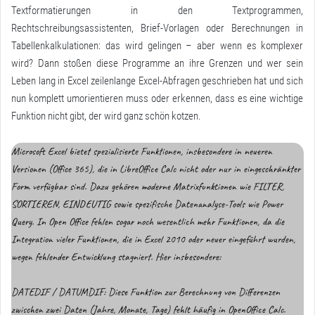
Textformatierungen in den Textprogrammen,
Rechtschreibungsassistenten, Brief-Vorlagen oder Berechnungen in
Tabellenkalkulationen: das wird gelingen – aber wenn es komplexer
wird? Dann stoßen diese Programme an ihre Grenzen und wer sein
Leben lang in Excel zeilenlange Excel-Abfragen geschrieben hat und sich
nun komplett umorientieren muss oder erkennen, dass es eine wichtige
Funktion nicht gibt, der wird ganz schön kotzen.
Microsoft Excel bietet spezialisierte Funktionen, insbesondere in neueren
Versionen (Office 365), die in LibreOffice Calc nicht oder nur in eingeschränkter
Form verfügbar sind. Dazu gehören moderne Matrixfunktionen wie FILTER,
SORTIEREN, EINDEUTIG sowie spezifische Datenanalyse-Tools wie Power
Query. In Open Office fehlen sogar noch wesentlich mehr Funktionen, da die
Integration vieler Funktionen, die in Excel 2010 oder neuer eingeführt wurden,
wegen fehlender Entwicklung stagniert. Hier insbesondere:
DATEDIF / DATUMDIF: Diese Funktion zur Berechnung von Differenzen
zwischen zwei Daten (Jahre, Monate, Tage) fehlt häufig in OpenOffice Calc.