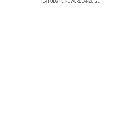
HIER FOLGT EINE WERBEANZEIGE