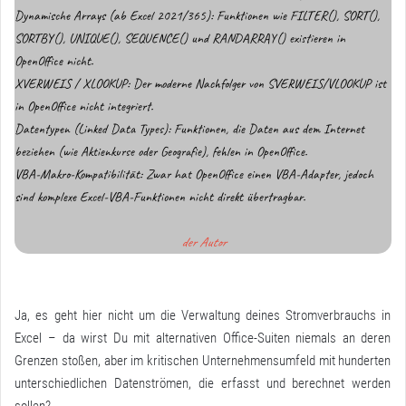
Dynamische Arrays (ab Excel 2021/365): Funktionen wie FILTER(), SORT(),
SORTBY(), UNIQUE(), SEQUENCE() und RANDARRAY() existieren in
OpenOffice nicht.
XVERWEIS / XLOOKUP: Der moderne Nachfolger von SVERWEIS/VLOOKUP ist
in OpenOffice nicht integriert.
Datentypen (Linked Data Types): Funktionen, die Daten aus dem Internet
beziehen (wie Aktienkurse oder Geografie), fehlen in OpenOffice.
VBA-Makro-Kompatibilität: Zwar hat OpenOffice einen VBA-Adapter, jedoch
sind komplexe Excel-VBA-Funktionen nicht direkt übertragbar.
der Autor
Ja, es geht hier nicht um die Verwaltung deines Stromverbrauchs in
Excel – da wirst Du mit alternativen Office-Suiten niemals an deren
Grenzen stoßen, aber im kritischen Unternehmensumfeld mit hunderten
unterschiedlichen Datenströmen, die erfasst und berechnet werden