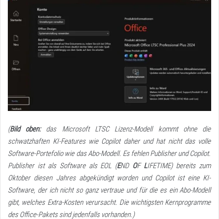
(
Bild oben:
das Microsoft LTSC Lizenz-Modell kommt ohne die
schwatzhaften KI-Features wie Copilot daher und hat nicht das volle
Software-Portefolio wie das Abo-Modell. Es fehlen Publisher und Copilot.
Publisher ist als Software als EOL (
E
ND
O
F
L
IFETIME) bereits zum
Oktober diesen Jahres abgekündigt worden und Copilot ist eine KI-
Software, der ich nicht so ganz vertraue und für die es ein Abo-Modell
gibt, welches Extra-Kosten verursacht. Die wichtigsten Kernprogramme
des Office-Pakets sind jedenfalls vorhanden.)