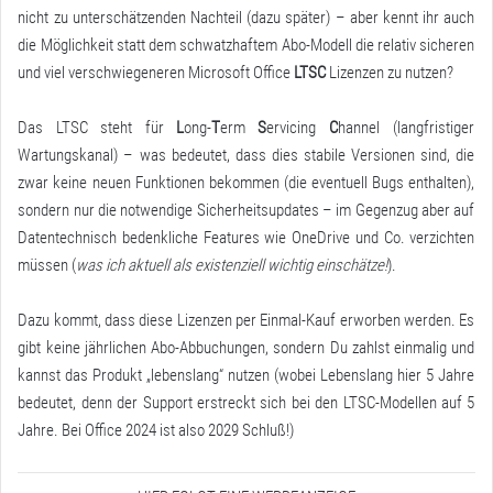
nicht zu unterschätzenden Nachteil (dazu später) – aber kennt ihr auch
die Möglichkeit statt dem schwatzhaftem Abo-Modell die relativ sicheren
und viel verschwiegeneren
Microsoft Office
LTSC
Lizenzen
zu nutzen?
Das LTSC steht für
L
ong-
T
erm
S
ervicing
C
hannel (langfristiger
Wartungskanal) – was bedeutet, dass dies stabile Versionen sind, die
zwar keine neuen Funktionen bekommen (die eventuell Bugs enthalten),
sondern nur die notwendige Sicherheitsupdates – im Gegenzug aber auf
Datentechnisch bedenkliche Features wie OneDrive und Co. verzichten
müssen (
was ich aktuell als existenziell wichtig einschätze!
).
Dazu kommt, dass diese Lizenzen per Einmal-Kauf erworben werden. Es
gibt keine jährlichen Abo-Abbuchungen, sondern Du zahlst einmalig und
kannst das Produkt „lebenslang“ nutzen (wobei Lebenslang hier 5 Jahre
bedeutet, denn der Support erstreckt sich bei den LTSC-Modellen auf 5
Jahre. Bei Office 2024 ist also 2029 Schluß!)