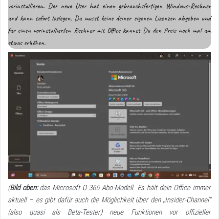
vorinstallieren. Der neue User hat einen gebrauchsfertigen Windows-Rechner
und kann sofort loslegen, Du musst keine deiner eigenen Lizenzen abgeben und
für einen vorinstallierten Rechner mit Office kannst Du den Preis noch mal um
etwas erhöhen.
(
Bild oben:
das Microsoft O 365 Abo-Modell. Es hält dein Office immer
aktuell – es gibt dafür auch die Möglichkeit über den „Insider-Channel“
(also quasi als Beta-Tester) neue Funktionen vor offizieller