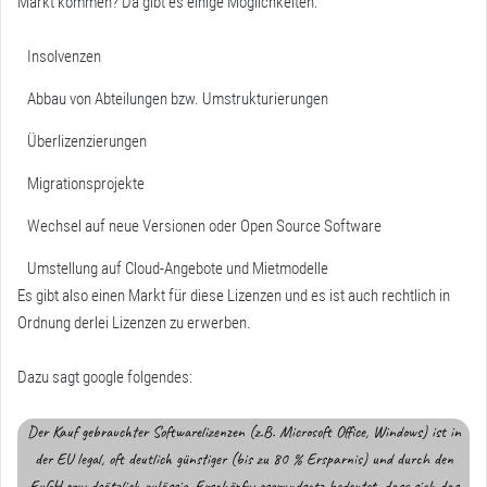
Markt kommen? Da gibt es einige Möglichkeiten:
Insolvenzen
Abbau von Abteilungen bzw. Umstrukturierungen
Überlizenzierungen
Migrationsprojekte
Wechsel auf neue Versionen oder Open Source Software
Umstellung auf Cloud-Angebote und Mietmodelle
Es gibt also einen Markt für diese Lizenzen und es ist auch rechtlich in
Ordnung derlei Lizenzen zu erwerben.
Dazu sagt google folgendes:
Der Kauf gebrauchter Softwarelizenzen (z.B. Microsoft Office, Windows) ist in
der EU legal, oft deutlich günstiger (bis zu 80 % Ersparnis) und durch den
EuGH grundsätzlich zulässig. Erschöpfungsgrundsatz bedeutet, dass sich das