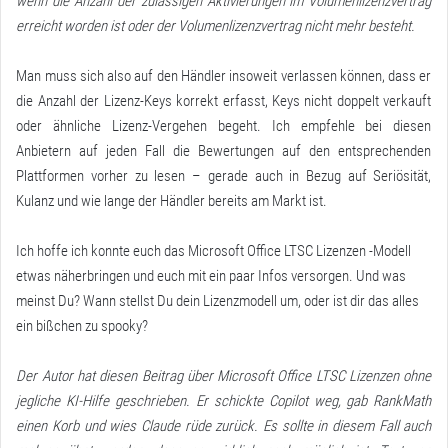
wenn die Anzahl der zulässigen Aktivierungen im Volumenlizenzvertrag
erreicht worden ist oder der Volumenlizenzvertrag nicht mehr besteht.
Man muss sich also auf den Händler insoweit verlassen können, dass er
die Anzahl der Lizenz-Keys korrekt erfasst, Keys nicht doppelt verkauft
oder ähnliche Lizenz-Vergehen begeht. Ich empfehle bei diesen
Anbietern auf jeden Fall die Bewertungen auf den entsprechenden
Plattformen vorher zu lesen – gerade auch in Bezug auf Seriösität,
Kulanz und wie lange der Händler bereits am Markt ist.
Ich hoffe ich konnte euch das Microsoft Office LTSC Lizenzen -Modell
etwas näherbringen und euch mit ein paar Infos versorgen. Und was
meinst Du? Wann stellst Du dein Lizenzmodell um, oder ist dir das alles
ein bißchen zu spooky?
Der Autor hat diesen Beitrag über Microsoft Office LTSC Lizenzen ohne
jegliche KI-Hilfe geschrieben. Er schickte Copilot weg, gab RankMath
einen Korb und wies Claude rüde zurück. Es sollte in diesem Fall auch