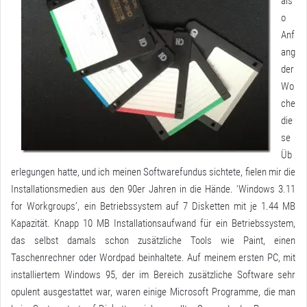
als
o
Anf
ang
der
Wo
che
die
se
Üb
erlegungen hatte, und ich meinen Softwarefundus sichtete, fielen mir die
Installationsmedien aus den 90er Jahren in die Hände. ‘Windows 3.11
for Workgroups’, ein Betriebssystem auf 7 Disketten mit je 1.44 MB
Kapazität. Knapp 10 MB Installationsaufwand für ein Betriebssystem,
das selbst damals schon zusätzliche Tools wie Paint, einen
Taschenrechner oder Wordpad beinhaltete. Auf meinem ersten PC, mit
installiertem Windows 95, der im Bereich zusätzliche Software sehr
opulent ausgestattet war, waren einige Microsoft Programme, die man