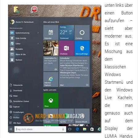
unten links über
einen Button
aufzurufen –
sieht aber
moderner aus.
Es ist eine
Mischung aus
dem
klassischen
Windows
Startmenü und
den Windows
Live Kacheln,
die man
genauso auch
auf dem
Display der
LUMIA Handys