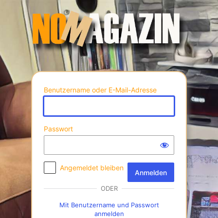
Anmelden
Benutzername oder E-Mail-Adresse
Passwort
Angemeldet bleiben
ODER
Mit Benutzername und Passwort
anmelden