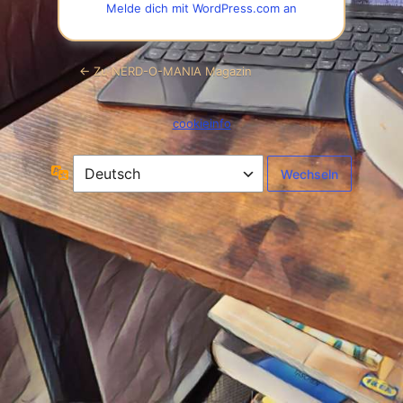
Melde dich mit WordPress.com an
← Zu NERD-O-MANIA Magazin
cookieinfo
Sprache