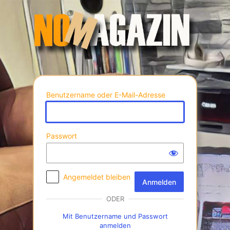
Anmelden
Benutzername oder E-Mail-Adresse
Passwort
Angemeldet bleiben
ODER
Mit Benutzername und Passwort
anmelden