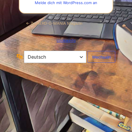
Melde dich mit WordPress.com an
← Zu NERD-O-MANIA Magazin
cookieinfo
Sprache