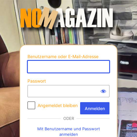
Anmelden
Benutzername oder E-Mail-Adresse
Passwort
Angemeldet bleiben
ODER
Mit Benutzername und Passwort
anmelden