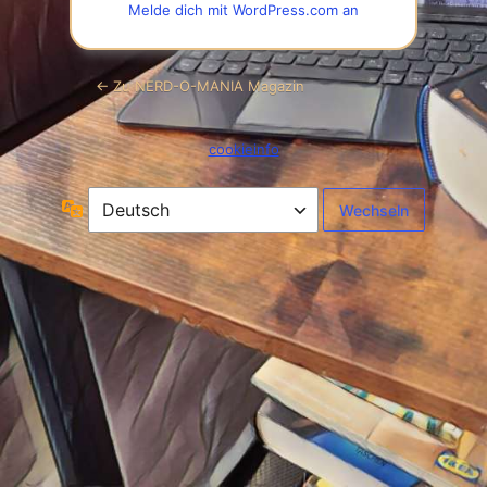
Melde dich mit WordPress.com an
← Zu NERD-O-MANIA Magazin
cookieinfo
Sprache