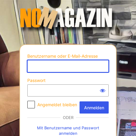
Anmelden
Benutzername oder E-Mail-Adresse
Passwort
Angemeldet bleiben
ODER
Mit Benutzername und Passwort
anmelden