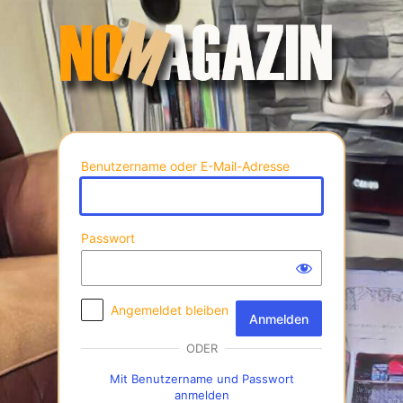
Anmelden
Benutzername oder E-Mail-Adresse
Passwort
Angemeldet bleiben
ODER
Mit Benutzername und Passwort
anmelden