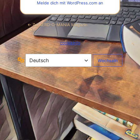
Melde dich mit WordPress.com an
← Zu NERD-O-MANIA Magazin
cookieinfo
Sprache