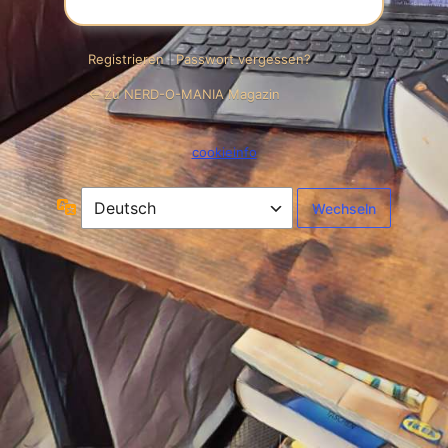
Registrieren
|
Passwort vergessen?
← Zu NERD-O-MANIA Magazin
cookieinfo
Sprache