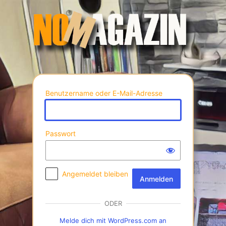
Anmelden
Benutzername oder E-Mail-Adresse
Passwort
Angemeldet bleiben
ODER
Melde dich mit WordPress.com an