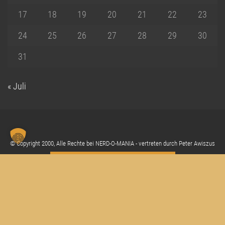
17
18
19
20
21
22
23
24
25
26
27
28
29
30
31
« Juli
© Copyright 2000, Alle Rechte bei NERD-O-MANIA - vertreten durch Peter Awiszus
Cookie Einstellungen anpassen
Sc
"Z