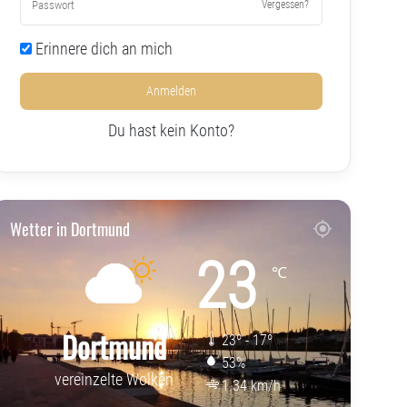
Vergessen?
Erinnere dich an mich
Anmelden
Du hast kein Konto?
Wetter in Dortmund
23
℃
Dortmund
23º - 17º
53%
vereinzelte Wolken
1.34 km/h