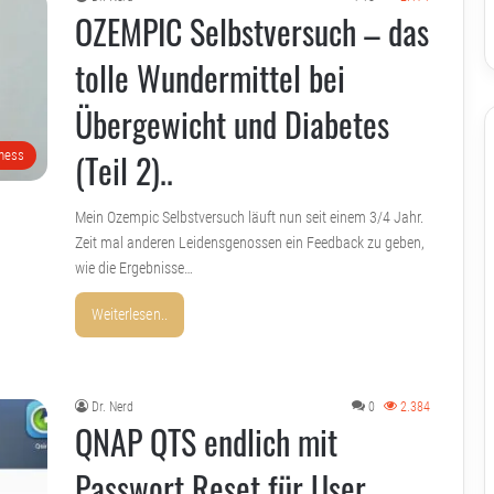
OZEMPIC Selbstversuch – das
tolle Wundermittel bei
Übergewicht und Diabetes
(Teil 2)..
lness
Mein Ozempic Selbstversuch läuft nun seit einem 3/4 Jahr.
Zeit mal anderen Leidensgenossen ein Feedback zu geben,
wie die Ergebnisse…
Weiterlesen..
Dr. Nerd
0
2.384
QNAP QTS endlich mit
Passwort Reset für User..