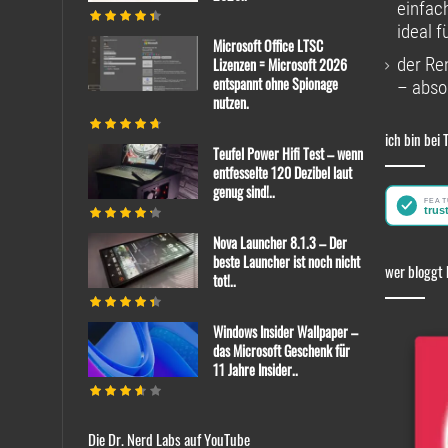
einfac
ideal f
Microsoft Office LTSC
der Re
Lizenzen = Microsoft 2026
entspannt ohne Spionage
– absol
nutzen.
ich bin bei 
Teufel Power Hifi Test – wenn
entfesselte 120 Dezibel laut
genug sind!..
Nova Launcher 8.1.3 – Der
beste Launcher ist noch nicht
wer bloggt 
tot!..
Windows Insider Wallpaper –
das Microsoft Geschenk für
11 Jahre Insider..
Die Dr. Nerd Labs auf YouTube