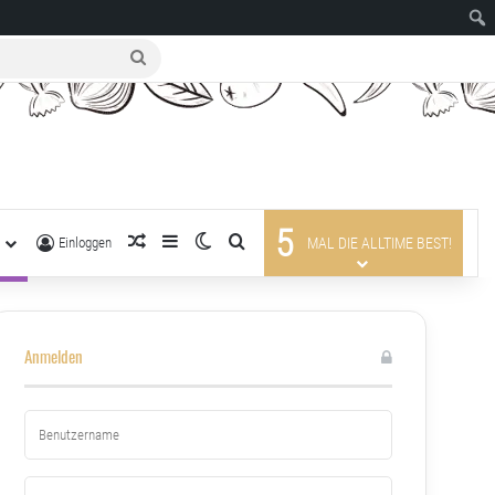
suche
nach
5
R
zufälliger Artikel
Sidebar
Skin umschalten
suche nach
Einloggen
MAL DIE ALLTIME BEST!
Anmelden