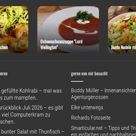
Ochsenschwanzsuppe "Lord
schen
Wellington"
Bunte Nudeln mi
ieren
gerne von mir besucht
 gefüllte Kohlrabi – mal was
Buddy Müller – Innenansichten
Agenturgenossen
s zum mampfen..
rückblick Juli 2026 – es gibt
Elke unterwegs
 viel Computerkram zu
Richards Fotoseite
schen..
Smarticular.net – Tipps und Tri
 bunter Salat mit Thunfisch –
ein einfaches und nachhaltige