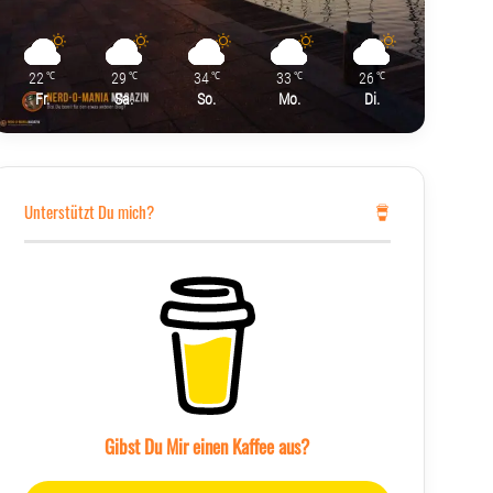
22
29
34
33
26
℃
℃
℃
℃
℃
Fr.
Sa.
So.
Mo.
Di.
Unterstützt Du mich?
Gibst Du Mir einen Kaffee aus?