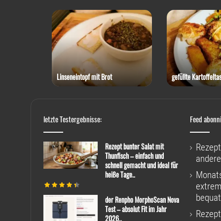
 Thunfisch
Linseneintopf mit Brot
gefüllte Kartoffelta
letzte Testergebnisse:
Feed abonn
Rezept bunter Salat mit
Rezept
Thunfisch – einfach und
andere
schnell gemacht und ideal für
heiße Tage..
Monats
extrem
bequat
der Renpho MorphoScan Nova
Test – absolut Fit im Jahr
Rezept
2026..