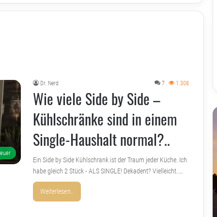
Dr. Nerd
7
1.308
Wie viele Side by Side –
Kühlschränke sind in einem
Single-Haushalt normal?..
teuer
Ein Side by Side Kühlschrank ist der Traum jeder Küche. Ich
habe gleich 2 Stück - ALS SINGLE! Dekadent? Vielleicht..…
Weiterlesen..