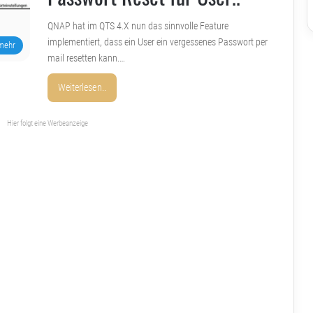
QNAP hat im QTS 4.X nun das sinnvolle Feature
implementiert, dass ein User ein vergessenes Passwort per
mehr
mail resetten kann.…
Weiterlesen..
Hier folgt eine Werbeanzeige