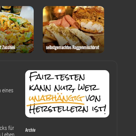
t Zucchini
selbstgemachtes Roggenmischbrot
Rotkohl-Ste
 eines
cks für
Archiv
s Leben