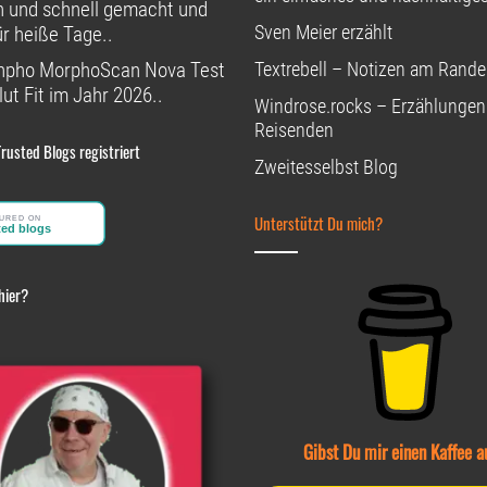
h und schnell gemacht und
Sven Meier erzählt
ür heiße Tage..
npho MorphoScan Nova Test
Textrebell – Notizen am Rande
ut Fit im Jahr 2026..
Windrose.rocks – Erzählungen
Reisenden
Trusted Blogs registriert
Zweitesselbst Blog
Unterstützt Du mich?
hier?
Gibst Du mir einen Kaffee a