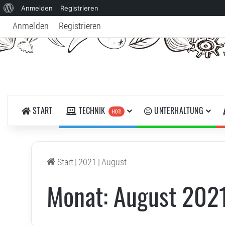
Über
Anmelden
Registrieren
WordPress
Anmelden
Registrieren
START
TECHNIK
UNTERHALTUNG
HOT!
Start
|
2021
|
August
Monat:
August 202