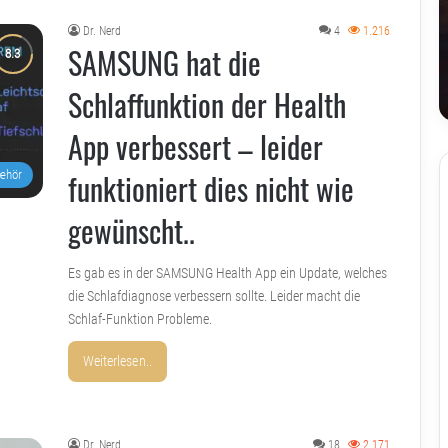
Dr. Nerd
4
1.216
SAMSUNG hat die
Schlaffunktion der Health
App verbessert – leider
funktioniert dies nicht wie
ehör
gewünscht..
Es gab es in der SAMSUNG Health App ein Update, welches
die Schlafdiagnose verbessern sollte. Leider macht die
Schlaf-Funktion Probleme.
Weiterlesen..
Dr. Nerd
18
2.171