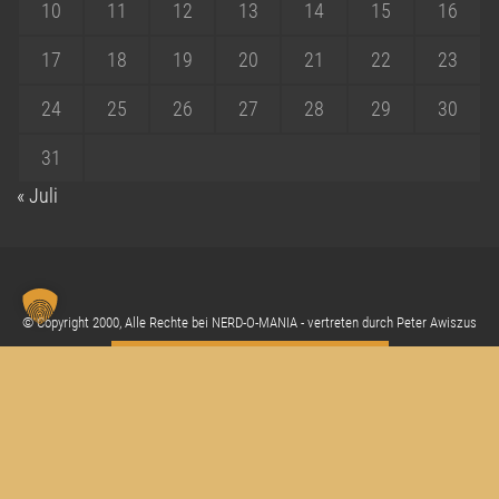
10
11
12
13
14
15
16
17
18
19
20
21
22
23
24
25
26
27
28
29
30
31
« Juli
© Copyright 2000, Alle Rechte bei NERD-O-MANIA - vertreten durch Peter Awiszus
Cookie Einstellungen anpassen
Sc
"Z