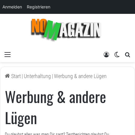
Anmelden
Registrieren
Menü
Anmelden
Skin um
su
Start
|
Unterhaltung
|
Werbung & andere Lügen
Werbung & andere
Lügen
Du glaubst alles was man Dir sagt? Testberichten glaubst Du