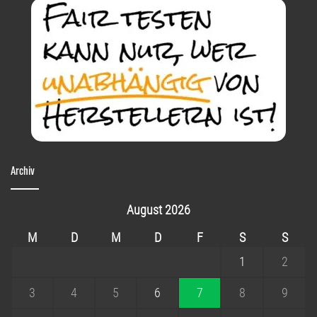
Archiv
August 2026
M
D
M
D
F
S
S
1
2
3
4
5
6
7
8
9