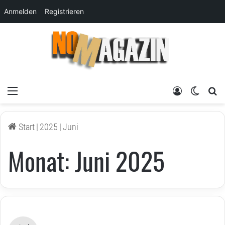
Anmelden
Registrieren
Menü
Anmelden
Skin um
su
Start
|
2025
|
Juni
Monat:
Juni 2025