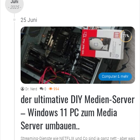
Juni
- 2025 -
25 Juni
Computer & mehr
Dr. Nerd
0
994
der ultimative DIY Medien-Server
– Windows 11 PC zum Media
Server umbauen..
Streaming-Dienste wie NETFLIX und Co sind ja ganz nett - aber was