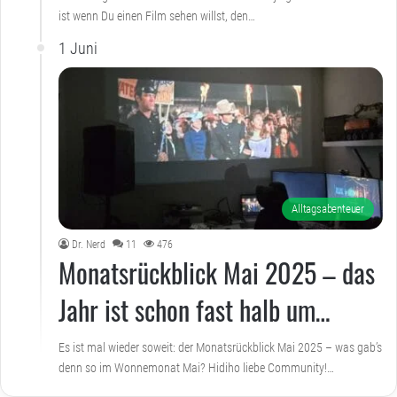
ist wenn Du einen Film sehen willst, den…
1 Juni
Alltagsabenteuer
Dr. Nerd
11
476
Monatsrückblick Mai 2025 – das
Jahr ist schon fast halb um…
Es ist mal wieder soweit: der Monatsrückblick Mai 2025 – was gab’s
denn so im Wonnemonat Mai? Hidiho liebe Community!…