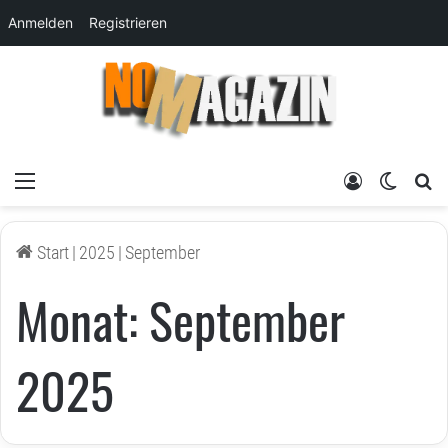
Anmelden
Registrieren
Menü
Anmelden
Skin um
su
Start
|
2025
|
September
Monat:
September
2025