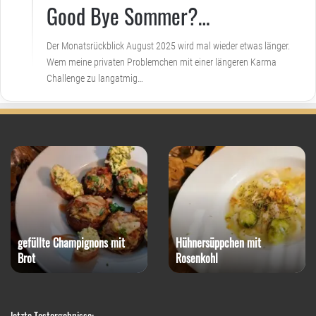
Good Bye Sommer?…
Der Monatsrückblick August 2025 wird mal wieder etwas länger.
Wem meine privaten Problemchen mit einer längeren Karma
Challenge zu langatmig…
gefüllte Champignons mit
Hühnersüppchen mit
Brot
Rosenkohl
letzte Testergebnisse: