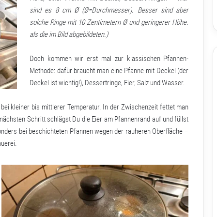
sind es 8 cm Ø (Ø=Durchmesser). Besser sind aber
solche Ringe mit 10 Zentimetern Ø und geringerer Höhe.
als die im Bild abgebildeten.)
Doch kommen wir erst mal zur klassischen Pfannen-
Methode: dafür braucht man eine Pfanne mit Deckel (der
Deckel ist wichtig!), Dessertringe, Eier, Salz und Wasser.
bei kleiner bis mittlerer Temperatur. In der Zwischenzeit fettet man
Im nächsten Schritt schlägst Du die Eier am Pfannenrand auf und füllst
esonders bei beschichteten Pfannen wegen der rauheren Oberfläche –
auerei.