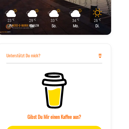
23
29
33
34
26
℃
℃
℃
℃
℃
Fr.
Sa.
So.
Mo.
Di.
Unterstützt Du mich?
Gibst Du Mir einen Kaffee aus?