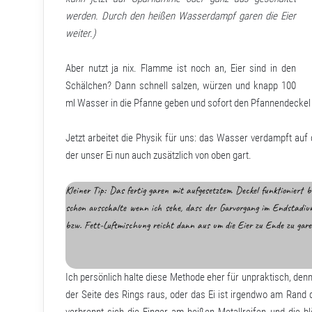
werden. Durch den heißen Wasserdampf garen die Eier
weiter.)
Aber nutzt ja nix. Flamme ist noch an, Eier sind in den
Schälchen? Dann schnell salzen, würzen und knapp 100
ml Wasser in die Pfanne geben und sofort den Pfannendeckel d
Jetzt arbeitet die Physik für uns: das Wasser verdampft au
der unser Ei nun auch zusätzlich von oben gart.
Kleiner Tip: Das fertig garen mit aufgesetztem Deckel funktioniert be
schon ausschalte wenn ich sehe, dass der Garvorgang im Endstadium 
bzw. Fett-Luftmischung reicht dann aus um die Eier zu Ende zu gar
Ich persönlich halte diese Methode eher für unpraktisch, den
der Seite des Rings raus, oder das Ei ist irgendwo am Rand
verbrennt sich die Finger am heißen Metallreifen und die