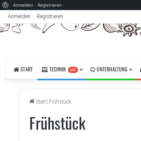
Über
Anmelden
Registrieren
WordPress
Anmelden
Registrieren
START
TECHNIK
UNTERHALTUNG
HOT!
Start
|
Frühstück
Frühstück