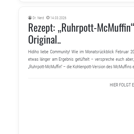
Dr. Nerd
14.03.2026
Rezept: „Ruhrpott-McMuffin“
Original..
Hidiho liebe Community! Wie im Monatsrückblick Februar 20
etwas länger am Ergebnis getüftelt – verspreche euch aber
„Ruhrpott-McMuffin“ – die Kohlenpott-Version des McMuffins e
HIER FOLGT 