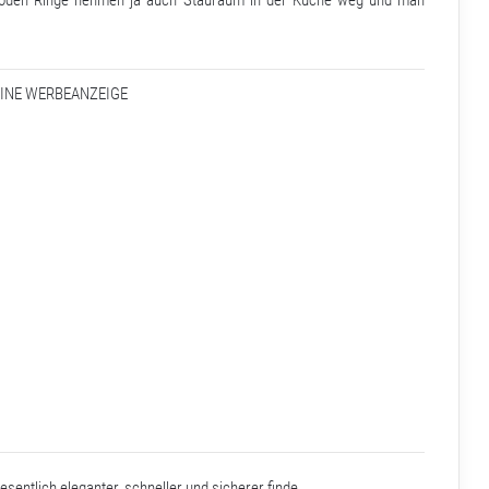
EINE WERBEANZEIGE
entlich eleganter, schneller und sicherer finde.