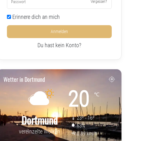
Vergessen?
Erinnere dich an mich
Anmelden
Du hast kein Konto?
Wetter in Dortmund
20
℃
Dortmund
23º - 16º
63%
vereinzelte Wolken
0.89 km/h