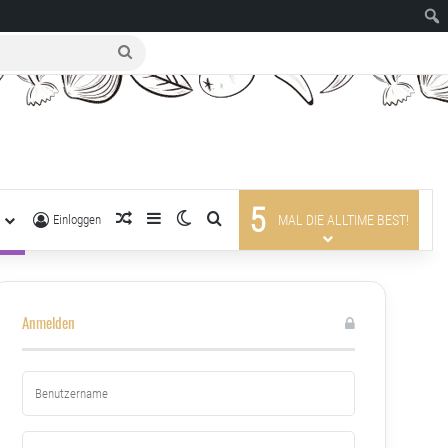
suche
nach
5
R
zufälliger Artikel
Sidebar
Skin umschalten
suche nach
Einloggen
MAL DIE ALLTIME BEST!
Anmelden