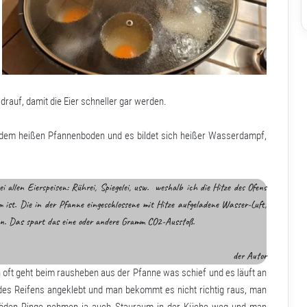
rauf, damit die Eier schneller gar werden.
f dem heißen Pfannenboden und es bildet sich heißer Wasserdampf,
i allen Eierspeisen: Rührei, Spiegelei, usw. weshalb ich die Hitze des Ofens
ist. Die in der Pfanne eingeschlossene mit Hitze aufgeladene Wasser-Luft,
en. Das spart das eine oder andere Gramm CO2-Ausstoß.
der Autor
n oft geht beim rausheben aus der Pfanne was schief und es läuft an
 des Reifens angeklebt und man bekommt es nicht richtig raus, man
 blöden Ringe nehmen ja auch Stauraum in der Küche weg und man