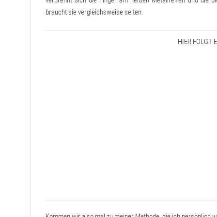
braucht sie vergleichsweise selten.
HIER FOLGT 
Kommen wir also mal zu meiner Methode, die ich persönlich wes