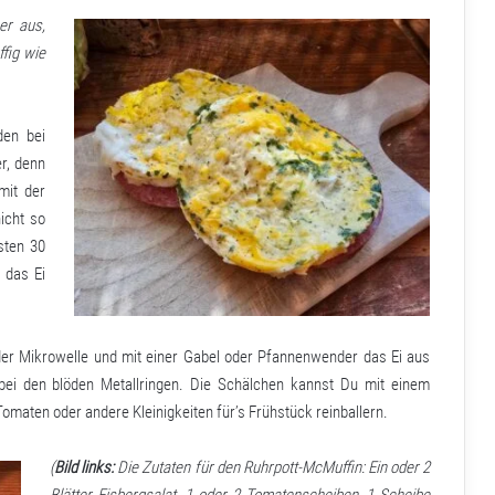
er aus,
ffig wie
den bei
r, denn
mit der
icht so
sten 30
 das Ei
der Mikrowelle und mit einer Gabel oder Pfannenwender das Ei aus
 bei den blöden Metallringen. Die Schälchen kannst Du mit einem
maten oder andere Kleinigkeiten für’s Frühstück reinballern.
(
Bild links:
Die Zutaten für den Ruhrpott-McMuffin: Ein oder 2
Blätter Eisbergsalat, 1 oder 2 Tomatenscheiben, 1 Scheibe