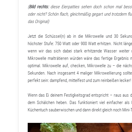
(
Bild rechts:
diese Eierpatties sehen doch schon mal bess
oder nicht? Schön flach, gleichmäßig gegart und trotzdem flu
das Original)
Jetzt die Schüssel(n) ab in die Mikrowelle und 30 Sekun
höchster Stufe: 750 Watt oder 900 Watt erhitzen. Nicht länge
wenn wir das sich dabei stark erhitzende Wasser weiter 
Mikrowelle malträtieren würden wäre das fertige Ergebnis n
optimal. Mikrowelle auf, checken, Mikrowelle zu – die näch
Sekunden. Nach insgesamt 4 maliger Mikrowellierung sollte
perfekt sein: dampfend, mittelfest und zum reinbeißen lecker!
Wenn das Ei deinem Festigkeitsgrad entspricht – raus aus 
dem Schälchen heben. Das funktioniert viel einfacher als
Küchentuch sauberwischen und dann direkt gleich noch Mini-To