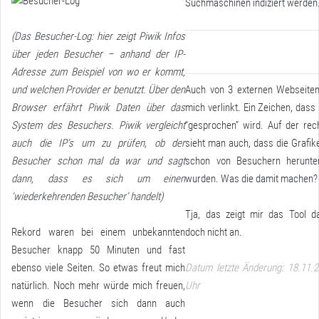
Suchmaschinen indiziert werden
(Das Besucher-Log: hier zeigt Piwik Infos
über jeden Besucher – anhand der IP-
Adresse zum Beispiel von wo er kommt,
und welchen Provider er benutzt. Über den
Auch von 3 externen Webseiten
Browser erfährt Piwik Daten über das
mich verlinkt. Ein Zeichen, dass
System des Besuchers. Piwik vergleicht
“gesprochen” wird. Auf der rec
auch die IP’s um zu prüfen, ob der
sieht man auch, dass die Grafik
Besucher schon mal da war und sagt
schon von Besuchern herunte
dann, dass es sich um einen
wurden. Was die damit machen?
‘wiederkehrenden Besucher’ handelt)
Tja, das zeigt mir das Tool d
Rekord waren bei einem unbekannten
doch nicht an.
Besucher knapp 50 Minuten und fast
ebenso viele Seiten. So etwas freut mich
Datum letzte Änderung: 18.11.
natürlich. Noch mehr würde mich freuen,
Uhr
wenn die Besucher sich dann auch