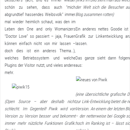
schön zu sehen, dass auch “mich
der Welt sich die Besucher a
abgrundtief hassendes Weibsvolk” immer
Blog zusammen rotten)
mal wieder heimlich schaut, was den im
Leben den One and only Womanizers
Ein anderes nettes Goodie ist
“Doctor Love” so passiert – jaja, Frauen
Grafik zur Linkentwicklung an
können einfach nicht von mir lassen –
lassen.
doch dies ist ein anderes Thema..),
welches Betriebssystem und welche
Das ganze sieht dann folge
Plugins der Visitor nutzt, und vieles andere
aus:
mehr.
(eine übersichtliche grafische D
(Open Source – aber deshalb nicht
zur Link-Entwicklung bietet die n
schlecht. Im Gegenteil! Piwik wird von
Version. An einem der letzten Bl
Version zu Version besser und bekommt
– der netterweise bei Google s
immer mehr nützliche Funktionen Grafik:
hoch im Ranking ist – lässt si