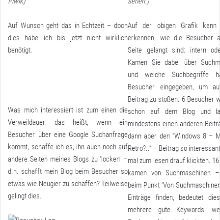
Piwik)
sehen.)
Auf Wunsch geht das in Echtzeit – doch
Auf der obigen Grafik kann
dies habe ich bis jetzt nicht wirklich
erkennen, wie die Besucher 
benötigt.
Seite gelangt sind: intern od
Kamen Sie dabei über Suchm
und welche Suchbegriffe h
Besucher eingegeben, um au
Beitrag zu stoßen. 6 Besucher 
Was mich interessiert ist zum einen die
schon auf dem Blog und la
Verweildauer: das heißt, wenn ein
mindestens einen anderen Beitr
Besucher über eine Google Suchanfrage
dann aber den “Windows 8 – M
kommt, schaffe ich es, ihn auch noch auf
Retro?..” – Beitrag so interessan
andere Seiten meines Blogs zu ‘locken’ –
mal zum lesen drauf klickten. 1
d.h. schafft mein Blog beim Besucher so
kamen von Suchmaschinen –
etwas wie Neugier zu schaffen? Teilweise
beim Punkt ‘Von Suchmaschinen
gelingt dies.
Einträge finden, bedeutet die
mehrere gute Keywords, we