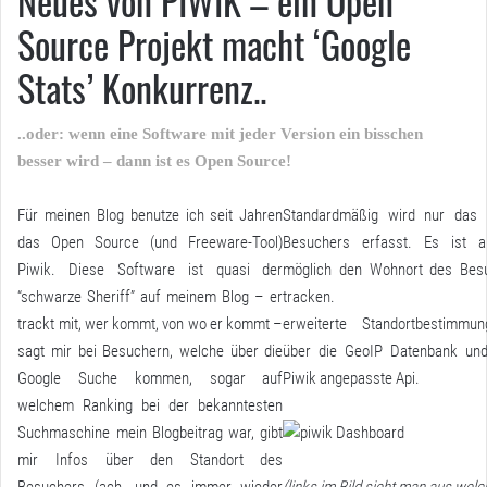
Neues von PIWIK – ein Open
Source Projekt macht ‘Google
Stats’ Konkurrenz..
..oder: wenn eine Software mit jeder Version ein bisschen
besser wird – dann ist es Open Source!
Für meinen Blog benutze ich seit Jahren
Standardmäßig wird nur das
das Open Source (und Freeware-Tool)
Besuchers erfasst. Es ist 
Piwik. Diese Software ist quasi der
möglich den Wohnort des Bes
“schwarze Sheriff” auf meinem Blog – er
tracken. D
trackt mit, wer kommt, von wo er kommt –
erweiterte Standortbestimmun
sagt mir bei Besuchern, welche über die
über die GeoIP Datenbank und
Google Suche kommen, sogar auf
Piwik angepasste Api.
welchem Ranking bei der bekanntesten
Suchmaschine mein Blogbeitrag war, gibt
mir Infos über den Standort des
Besuchers (ach, und es immer wieder
(links im Bild sieht man aus wel