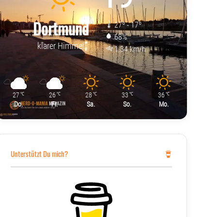
Dortmund
27º - 17º
68%
klarer Himmel
1.34 km/h
27
26
28
33
36
℃
℃
℃
℃
℃
Do.
Fr.
Sa.
So.
Mo.
Unterstützt Du mich?