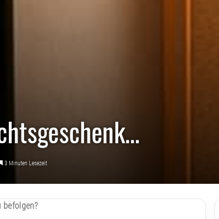
achtsgeschenk…
3 Minuten Lesezeit
u befolgen?