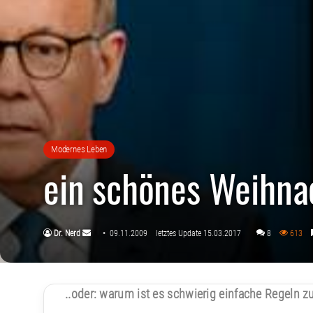
Modernes Leben
ein schönes Weihn
Sende
Dr. Nerd
09.11.2009
letztes Update 15.03.2017
8
613
uns
eine
E-
..oder: warum ist es schwierig einfache Regeln z
Mail