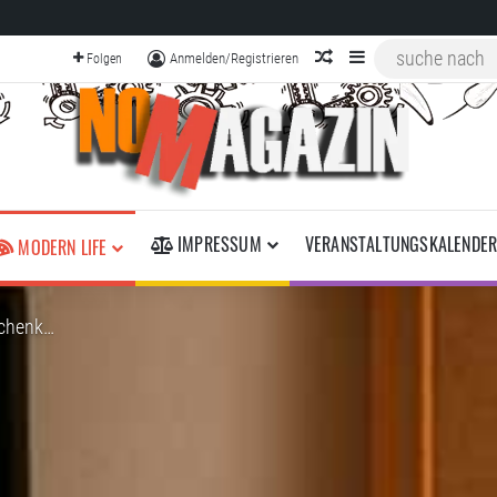
zufälliger Artikel
Sidebar
Anmelden/Registrieren
Folgen
IMPRESSUM
VERANSTALTUNGSKALENDE
MODERN LIFE
schenk…