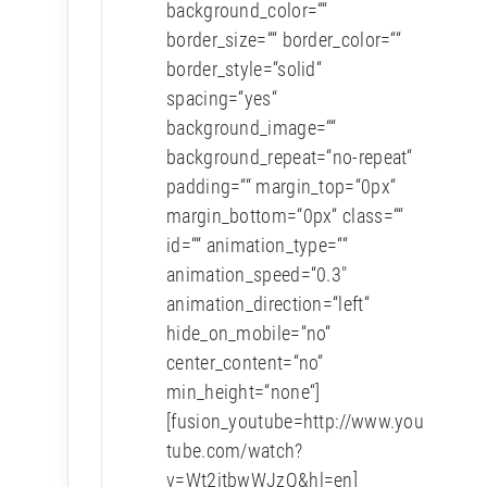
background_color=““
border_size=““ border_color=““
border_style=“solid“
spacing=“yes“
background_image=““
background_repeat=“no-repeat“
padding=““ margin_top=“0px“
margin_bottom=“0px“ class=““
id=““ animation_type=““
animation_speed=“0.3″
animation_direction=“left“
hide_on_mobile=“no“
center_content=“no“
min_height=“none“]
[fusion_youtube=http://www.you
tube.com/watch?
v=Wt2itbwWJzQ&hl=en]