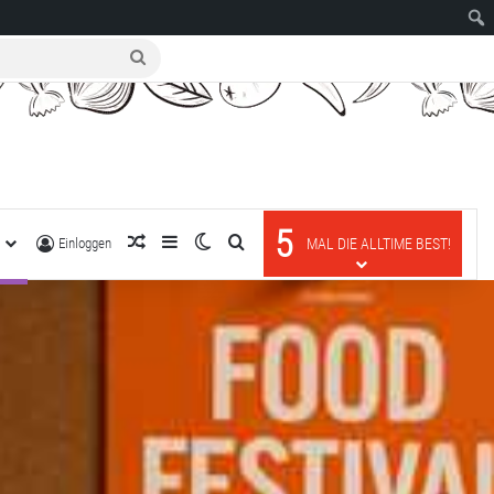
suche
nach
5
R
zufälliger Artikel
Sidebar
Skin umschalten
suche nach
Einloggen
MAL DIE ALLTIME BEST!