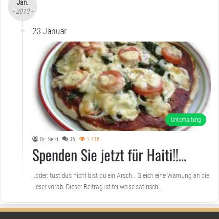
Jan.
- 2010 -
23 Januar
Unterhaltung
Dr. Nerd
36
1.716
Spenden Sie jetzt für Haiti!!…
..oder: tust du’s nicht bist du ein Arsch… Gleich eine Warnung an die
Leser vorab: Dieser Beitrag ist teilweise satirisch…