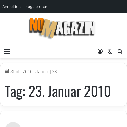
Anmelden
Registrieren
Menü
Anmelden
Skin um
su
Start
|
2010
|
Januar
|
23
Tag:
23. Januar 2010