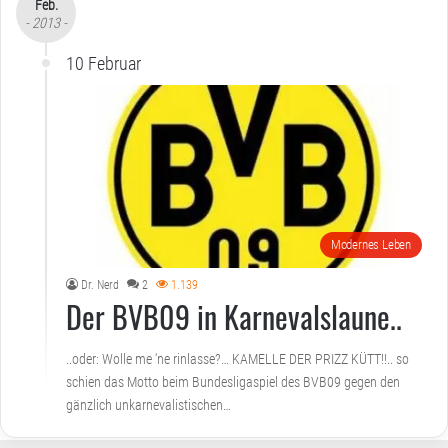
Feb.
- 2013 -
10 Februar
Modernes Leben
Dr. Nerd
2
1.139
Der BVB09 in Karnevalslaune..
..oder: Wolle me ‘ne rinlasse?… KAMELLE DER PRIZZ KÜTT!!.. so
schien das Motto beim Bundesligaspiel des BVB09 gegen den
gänzlich unkarnevalistischen…