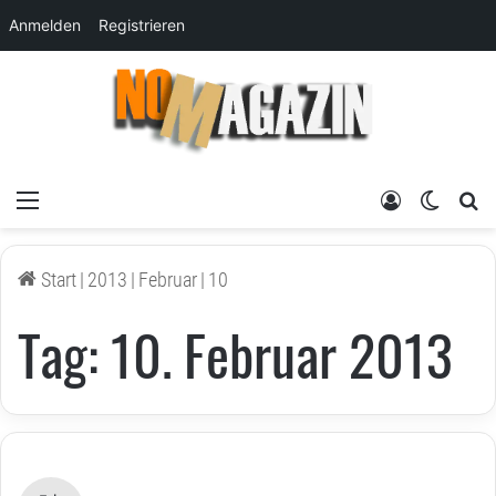
Anmelden
Registrieren
Menü
Anmelden
Skin um
su
Start
|
2013
|
Februar
|
10
Tag:
10. Februar 2013