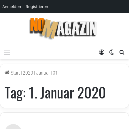
Anmelden
Registrieren
Menü
Anmelden
Skin um
su
Start
|
2020
|
Januar
|
01
Tag:
1. Januar 2020