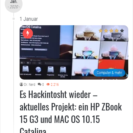
Jan.
- 2020 -
1 Januar
Computer & mehr
Dr. Nerd
0
2.216
Es Hackintosht wieder –
aktuelles Projekt: ein HP ZBook
15 G3 und MAC OS 10.15
Catalina