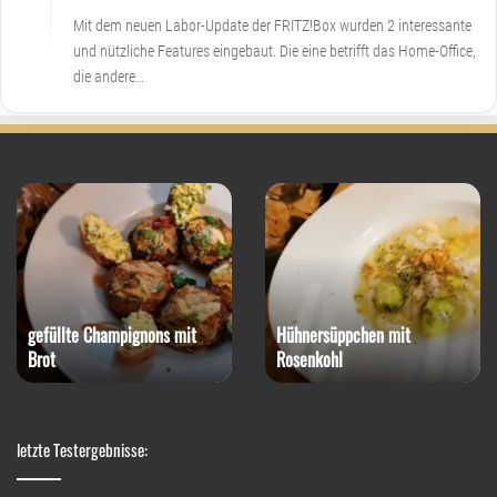
Mit dem neuen Labor-Update der FRITZ!Box wurden 2 interessante
und nützliche Features eingebaut. Die eine betrifft das Home-Office,
die andere…
gefüllte Champignons mit
Hühnersüppchen mit
Brot
Rosenkohl
letzte Testergebnisse: