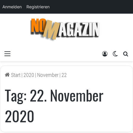
Anmelden
Registrieren
Menü
Anmelden
Skin um
su
Start
|
2020
|
November
|
22
Tag:
22. November
2020