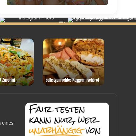
t Zucchini
selbstgemachtes Roggenmischbrot
Rotkohl-Ste
 eines