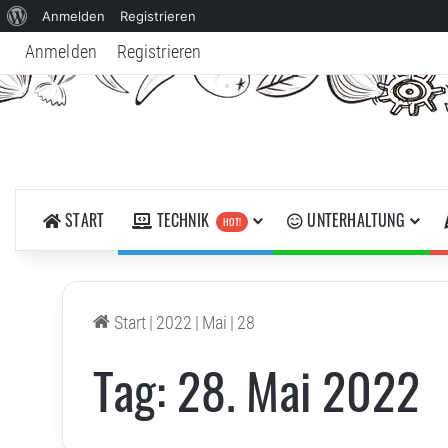
Über
Anmelden
Registrieren
WordPress
Anmelden
Registrieren
START
TECHNIK
UNTERHALTUNG
HOT!
Start
|
2022
|
Mai
|
28
Tag:
28. Mai 2022