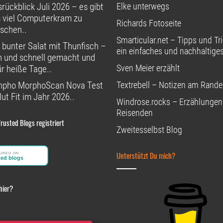
rückblick Juli 2026 – es gibt
Elke unterwegs
 viel Computerkram zu
Richards Fotoseite
schen..
Smarticular.net – Tipps und Tri
 bunter Salat mit Thunfisch –
ein einfaches und nachhaltige
h und schnell gemacht und
Sven Meier erzählt
ür heiße Tage..
npho MorphoScan Nova Test
Textrebell – Notizen am Rande
ut Fit im Jahr 2026..
Windrose.rocks – Erzählungen
Reisenden
Trusted Blogs registriert
Zweitesselbst Blog
Unterstützt Du mich?
hier?