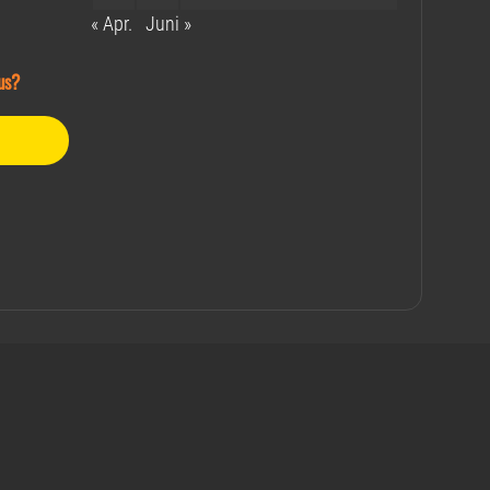
« Apr.
Juni »
us?