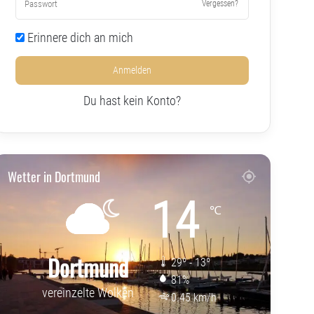
Vergessen?
Erinnere dich an mich
Anmelden
Du hast kein Konto?
Wetter in Dortmund
14
℃
Dortmund
29º - 13º
81%
vereinzelte Wolken
0.45 km/h