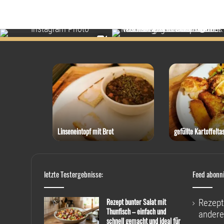
 Thunfisch
Linseneintopf mit Brot
gefüllte Kartoffelta
letzte Testergebnisse:
Feed abonn
Rezept bunter Salat mit
Rezept
Thunfisch – einfach und
andere
schnell gemacht und ideal für