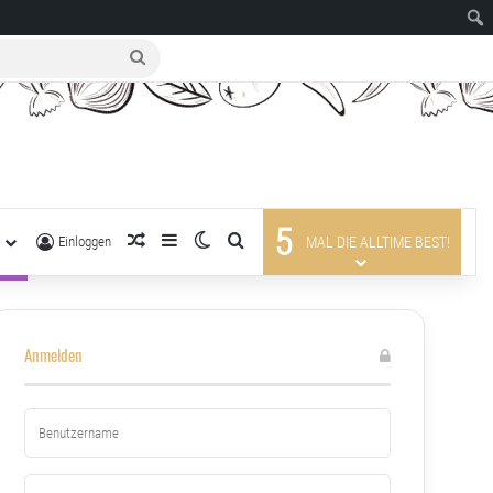
suche
nach
5
R
zufälliger Artikel
Sidebar
Skin umschalten
suche nach
Einloggen
MAL DIE ALLTIME BEST!
Anmelden