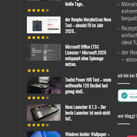
heiße Tage..
Monats
extrem
bequat
der Renpho MorphoScan Nova
Test – absolut Fit im Jahr
Rezept
2026..
einfac
ideal f
Microsoft Office LTSC
der Re
Lizenzen = Microsoft 2026
entspannt ohne Spionage
– absol
nutzen.
ich bin bei 
Teufel Power Hifi Test – wenn
entfesselte 120 Dezibel laut
genug sind!..
Nova Launcher 8.1.3 – Der
beste Launcher ist noch nicht
wer bloggt 
tot!..
Windows Insider Wallpaper –