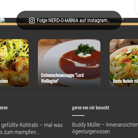
Folge NERD-O-MANIA auf Instagram..
Ochsenschwanzsuppe "Lord
schen
Wellington"
Bunte Nudeln mi
ieren
gerne von mir besucht
 gefüllte Kohlrabi – mal was
Buddy Müller – Innenansichten
Agenturgenossen
s zum mampfen..