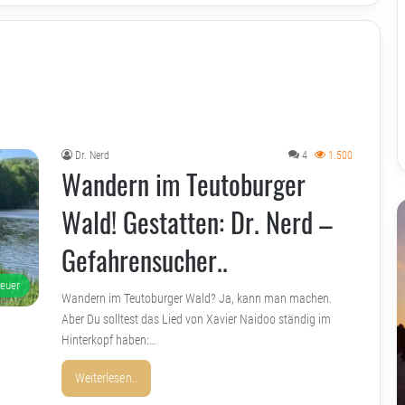
Dr. Nerd
4
1.500
Wandern im Teutoburger
Wald! Gestatten: Dr. Nerd –
Gefahrensucher..
teuer
Wandern im Teutoburger Wald? Ja, kann man machen.
Aber Du solltest das Lied von Xavier Naidoo ständig im
Hinterkopf haben:…
Weiterlesen..