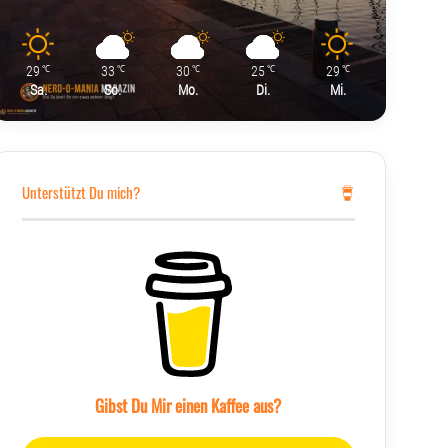
29
33
30
25
29
℃
℃
℃
℃
℃
Sa.
So.
Mo.
Di.
Mi.
Unterstützt Du mich?
Gibst Du Mir einen Kaffee aus?