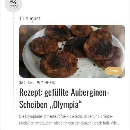
Aug.
- 2024 -
11 August
Rezepte
Dr. Nerd
7
368
Rezept: gefüllte Auberginen-
Scheiben „Olympia“
Die Olympiade ist heute vorbei - die Gold, Silber und Bronze-
Medaillen verstauben wieder in den Schränken - doch halt. Wie…