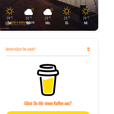
29
32
29
25
29
℃
℃
℃
℃
℃
Sa.
So.
Mo.
Di.
Mi.
Unterstützt Du mich?
Gibst Du Mir einen Kaffee aus?