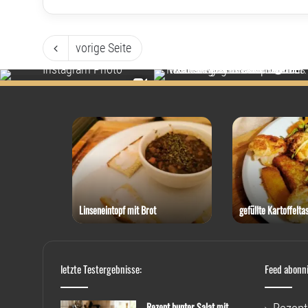
vorige Seite
 Thunfisch
Linseneintopf mit Brot
gefüllte Kartoffelta
letzte Testergebnisse:
Feed abonn
Rezept bunter Salat mit