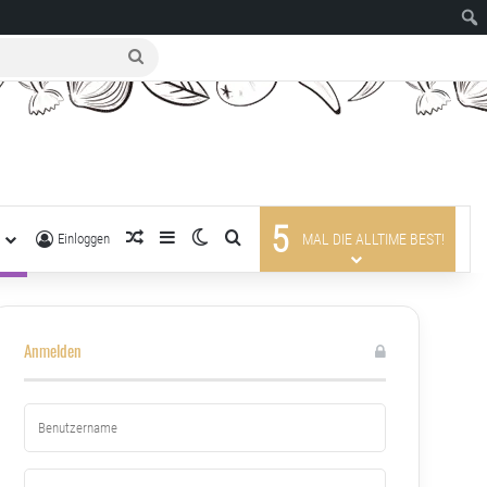
suche
nach
5
R
zufälliger Artikel
Sidebar
Skin umschalten
suche nach
Einloggen
MAL DIE ALLTIME BEST!
Anmelden