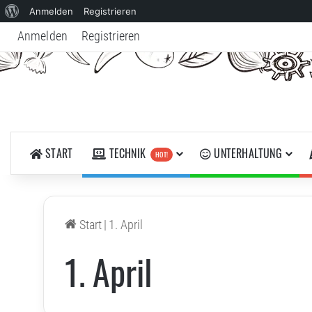
Über
Anmelden
Registrieren
WordPress
Anmelden
Registrieren
START
TECHNIK
UNTERHALTUNG
HOT!
Start
|
1. April
1. April