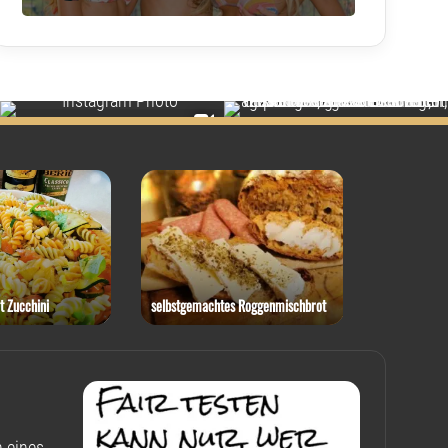
t Zucchini
selbstgemachtes Roggenmischbrot
Rotkohl-Ste
 eines