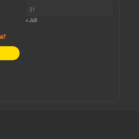
31
« Juli
us?