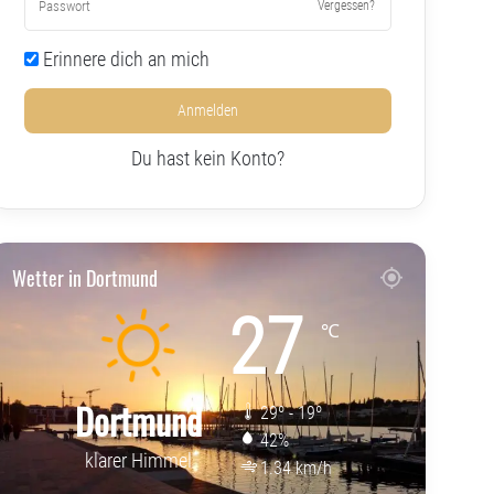
Vergessen?
Erinnere dich an mich
Anmelden
Du hast kein Konto?
Wetter in Dortmund
27
℃
Dortmund
29º - 19º
42%
klarer Himmel
1.34 km/h