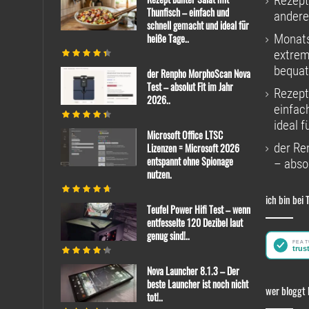
Rezept
Thunfisch – einfach und
andere
schnell gemacht und ideal für
heiße Tage..
Monats
extrem
bequat
der Renpho MorphoScan Nova
Test – absolut Fit im Jahr
Rezept
2026..
einfac
ideal f
Microsoft Office LTSC
der Re
Lizenzen = Microsoft 2026
entspannt ohne Spionage
– absol
nutzen.
ich bin bei 
Teufel Power Hifi Test – wenn
entfesselte 120 Dezibel laut
genug sind!..
Nova Launcher 8.1.3 – Der
beste Launcher ist noch nicht
wer bloggt 
tot!..