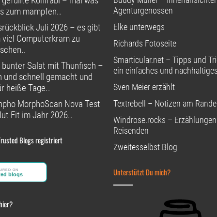
 gefüllte Kohlrabi – mal was
Agenturgenossen
s zum mampfen..
rückblick Juli 2026 – es gibt
Elke unterwegs
 viel Computerkram zu
Richards Fotoseite
schen..
Smarticular.net – Tipps und Tri
 bunter Salat mit Thunfisch –
ein einfaches und nachhaltige
h und schnell gemacht und
Sven Meier erzählt
ür heiße Tage..
npho MorphoScan Nova Test
Textrebell – Notizen am Rande
ut Fit im Jahr 2026..
Windrose.rocks – Erzählungen
Reisenden
Trusted Blogs registriert
Zweitesselbst Blog
Unterstützt Du mich?
hier?