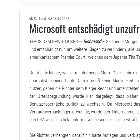
Dr. Nerd
01.04.2013
Microsoft entschädigt unzuf
++AUS DEM NEWS-TICKER++
Richmond
– Seit heute Morgen i
und entschädigt nun um weitere Klagen zu verhindern, alle un
amerikanischem Premier Court, welches dem Japaner Tha Tsaf
Der Asiate klagte, weil er mit der neuen Metro Oberfläche nich
Journalist behindert sah. Da microsoft keine Möglichkeit i
nutzen, gaben die Richter dem Kläger Recht und unterstellte
der Urteilsbegründung wurde klar dargelegt, dass bisher 
Benutzeroberfläche zurück zu wechseln. Da Microsoft da
Verkaufsverpackungen erwähnte, wurde dem Unternehmen eine
den USA wird dies bekanntermaßen besonders hart bestraft.
Die Richter verhängten darauf hin harte Auflagen und verkl