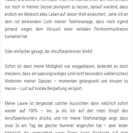
nur noch in meinen Sessel plumpsen zu lassen, darauf wartend, dass
endlich ein Meteorit alles Leben auf dieser Welt einäschert, sehe ich an
dem rot blinkendem Licht meiner Telefonanlage, dass mich irgend
jemand wegen dem Versuch einer verbalen Fernkommunikation
kontaktet hat.
Oder einfacher gesagt, der Anrufbeantworter blinkt!
Sofort ist dann meine Müdigkeit wie weggeblasen, bedeutet es doch
meistens, dass ein paarungswilliges (und nicht besonders wählerisches)
Weibchen meiner Spezies – momentan gelangweilt und einsam zu
Hause – Lust auf koitale Bespaßung verspürt.
Meine Laune ist dergestalt solcher Aussichten dann natürlich sofort
wieder auf 100% – bis, ja bis ich auf den roten Knopf des
Anrufbeantworters drücke, und mir meine Telefonanlage zeigt, dass
zwar 3x am Tag die gleiche Nummer angerufen hat – aber leider
hinterließ die vermeintlich junge Dame keine Nachricht auf dem