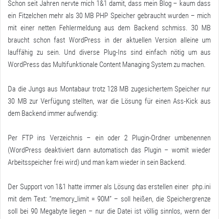
Schon seit Jahren nervte mich 1&1 damit, dass mein Blog – kaum dass
ein Fitzelchen mehr als 30 MB PHP Speicher gebraucht wurden – mich
mit einer netten Fehlermeldung aus dem Backend schmiss. 30 MB
braucht schon fast WordPress in der aktuellen Version alleine um
lauffähig zu sein. Und diverse Plug-Ins sind einfach nötig um aus
WordPress das Multifunktionale Content Managing System zu machen.
Da die Jungs aus Montabaur trotz 128 MB zugesichertem Speicher nur
30 MB zur Verfügung stellten, war die Lösung für einen Ass-Kick aus
dem Backend immer aufwendig:
Per FTP ins Verzeichnis – ein oder 2 Plugin-Ordner umbenennen
(WordPress deaktiviert dann automatisch das Plugin – womit wieder
Arbeitsspeicher frei wird) und man kam wieder in sein Backend.
Der Support von 1&1 hatte immer als Lösung das erstellen einer php.ini
mit dem Text: “memory_limit = 90M” – soll heißen, die Speichergrenze
soll bei 90 Megabyte liegen – nur die Datei ist völlig sinnlos, wenn der