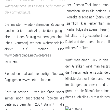
per Ebenen-Tool kann man
wahrscheinlich, dass vieles nicht mehr in
anordnen, dass Sie optisch u
der Form gültig ist.
korrekt erscheinen (beim Bil
ziemlich klar erkennbar, i
Die meisten wiederkehrenden Besucher
Reihenfolge die Ebenen liegen)
(und natürlich auch Alle, die über google
Ist alles fertig, exportiert man
direkt auf den Beitrag mit dem gesuchten
Datei und den ebenfalls erstel
Inhalt kommen) werden wahrscheinlich
mit den Grafiken.
direkt auf meinen Blog
www.petersplace.net/wordpress
Wirft man einen Blick in den 
kommen.
den Grafiken wird man festste
die 4 verschiedenen Zustände d
Sie sollten mal auf die dortige Doorway
Effekte dort zu finden sind. Fi
Page gehen: www.petersplace.net
im übrigen so clever und er
gross es die Bildstücke schne
Dort ist optisch – wie ich finde sogar
damit auch alles korrekt dargest
immer noch ansprechend (obwohl die
Seite aus dem Jahr 2007 stammt) – die