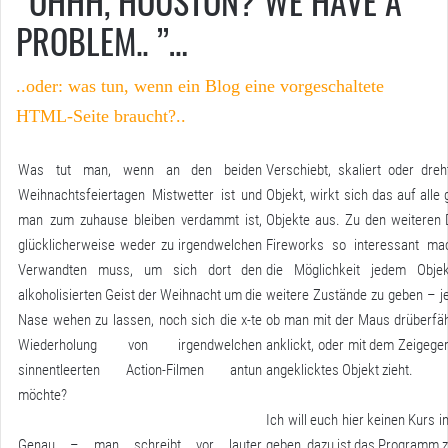
“ÖHHH, HOUSTON? WE HAVE A
PROBLEM.. ”…
..oder: was tun, wenn ein Blog eine vorgeschaltete
HTML-Seite braucht?..
Was tut man, wenn an den beiden
Verschiebt, skaliert oder dre
Weihnachtsfeiertagen Mistwetter ist und
Objekt, wirkt sich das auf alle 
man zum zuhause bleiben verdammt ist,
Objekte aus. Zu den weiteren 
glücklicherweise weder zu irgendwelchen
Fireworks so interessant mac
Verwandten muss, um sich dort den
die Möglichkeit jedem Obje
alkoholisierten Geist der Weihnacht um die
weitere Zustände zu geben – j
Nase wehen zu lassen, noch sich die x-te
ob man mit der Maus drüberfäh
Wiederholung von irgendwelchen
anklickt, oder mit dem Zeigeger
sinnentleerten Action-Filmen antun
angeklicktes Objekt zieht.
möchte?
Ich will euch hier keinen Kurs i
Genau – man schreibt vor lauter
geben, dazu ist das Programm 