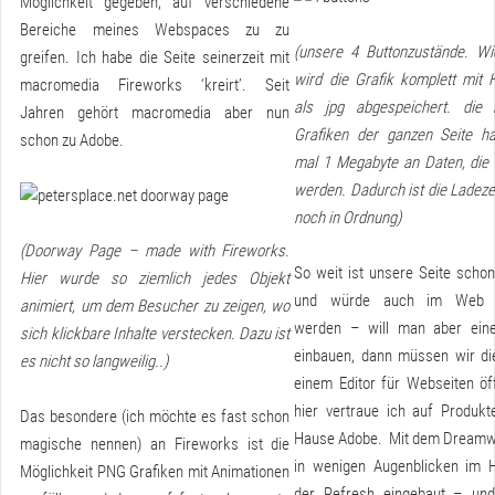
Möglichkeit gegeben, auf verschiedene
Bereiche meines Webspaces zu zu
(unsere 4 Buttonzustände. Wie
greifen. Ich habe die Seite seinerzeit mit
wird die Grafik komplett mit 
macromedia Fireworks ‘kreirt’. Seit
als jpg abgespeichert. die 
Jahren gehört macromedia aber nun
Grafiken der ganzen Seite h
schon zu Adobe.
mal 1 Megabyte an Daten, die 
werden. Dadurch ist die Ladezei
noch in Ordnung)
(Doorway Page – made with Fireworks.
So weit ist unsere Seite schon
Hier wurde so ziemlich jedes Objekt
und würde auch im Web da
animiert, um dem Besucher zu zeigen, wo
werden – will man aber ein
sich klickbare Inhalte verstecken. Dazu ist
einbauen, dann müssen wir die
es nicht so langweilig..)
einem Editor für Webseiten öf
hier vertraue ich auf Produk
Das besondere (ich möchte es fast schon
Hause Adobe. Mit dem Dreamw
magische nennen) an Fireworks ist die
in wenigen Augenblicken im H
Möglichkeit PNG Grafiken mit Animationen
der Refresh eingebaut – un