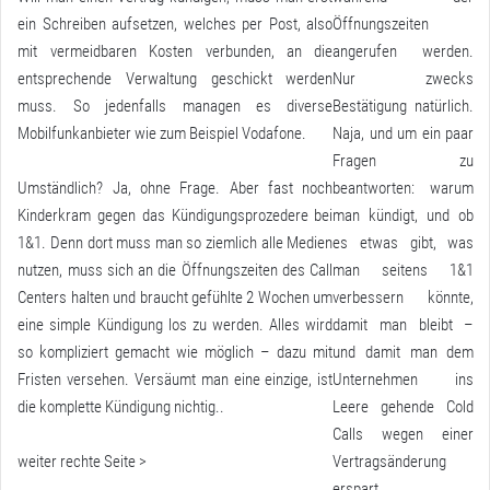
ein Schreiben aufsetzen, welches per Post, also
Öffnungszeiten
mit vermeidbaren Kosten verbunden, an die
angerufen werden.
entsprechende Verwaltung geschickt werden
Nur zwecks
muss. So jedenfalls managen es diverse
Bestätigung natürlich.
Mobilfunkanbieter wie zum Beispiel Vodafone.
Naja, und um ein paar
Fragen zu
Umständlich? Ja, ohne Frage. Aber fast noch
beantworten: warum
Kinderkram gegen das Kündigungsprozedere bei
man kündigt, und ob
1&1. Denn dort muss man so ziemlich alle Medien
es etwas gibt, was
nutzen, muss sich an die Öffnungszeiten des Call
man seitens 1&1
Centers halten und braucht gefühlte 2 Wochen um
verbessern könnte,
eine simple Kündigung los zu werden. Alles wird
damit man bleibt –
so kompliziert gemacht wie möglich – dazu mit
und damit man dem
Fristen versehen. Versäumt man eine einzige, ist
Unternehmen ins
die komplette Kündigung nichtig..
Leere gehende Cold
Calls wegen einer
weiter rechte Seite >
Vertragsänderung
erspart.