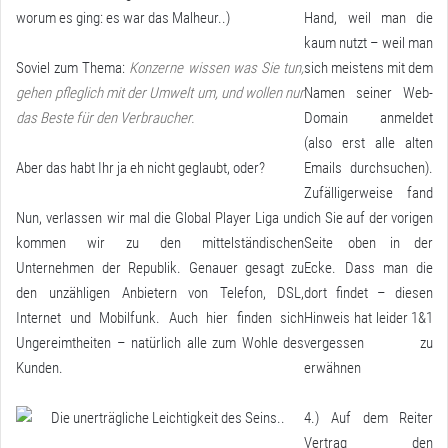
worum es ging: es war das Malheur..)
Hand, weil man die
kaum nutzt – weil man
Soviel zum Thema:
Konzerne wissen was Sie tun,
sich meistens mit dem
gehen pfleglich mit der Umwelt um, und wollen nur
Namen seiner Web-
das Beste für den Verbraucher.
Domain anmeldet
(also erst alle alten
Aber das habt Ihr ja eh nicht geglaubt, oder?
Emails durchsuchen).
Zufälligerweise fand
Nun, verlassen wir mal die Global Player Liga und
ich Sie auf der vorigen
kommen wir zu den mittelständischen
Seite oben in der
Unternehmen der Republik. Genauer gesagt zu
Ecke. Dass man die
den unzähligen Anbietern von Telefon, DSL,
dort findet – diesen
Internet und Mobilfunk. Auch hier finden sich
Hinweis hat leider 1&1
Ungereimtheiten – natürlich alle zum Wohle des
vergessen zu
Kunden.
erwähnen
4.) Auf dem Reiter
Vertrag den