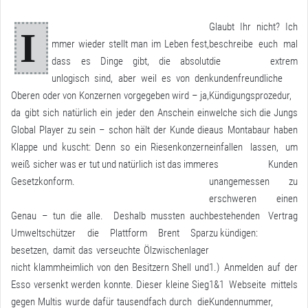
Glaubt Ihr nicht? Ich
I
mmer wieder stellt man im Leben fest,
beschreibe euch mal
dass es Dinge gibt, die absolut
die extrem
unlogisch sind, aber weil es von den
kundenfreundliche
Oberen oder von Konzernen vorgegeben wird – ja,
Kündigungsprozedur,
da gibt sich natürlich ein jeder den Anschein ein
welche sich die Jungs
Global Player zu sein – schon hält der Kunde die
aus Montabaur haben
Klappe und kuscht: Denn so ein Riesenkonzern
einfallen lassen, um
weiß sicher was er tut und natürlich ist das immer
es Kunden
Gesetzkonform.
unangemessen zu
erschweren einen
Genau – tun die alle. Deshalb mussten auch
bestehenden Vertrag
Umweltschützer die Plattform Brent Spar
zu kündigen:
besetzen, damit das verseuchte Ölzwischenlager
nicht klammheimlich von den Besitzern Shell und
1.) Anmelden auf der
Esso versenkt werden konnte. Dieser kleine Sieg
1&1 Webseite mittels
gegen Multis wurde dafür tausendfach durch die
Kundennummer,