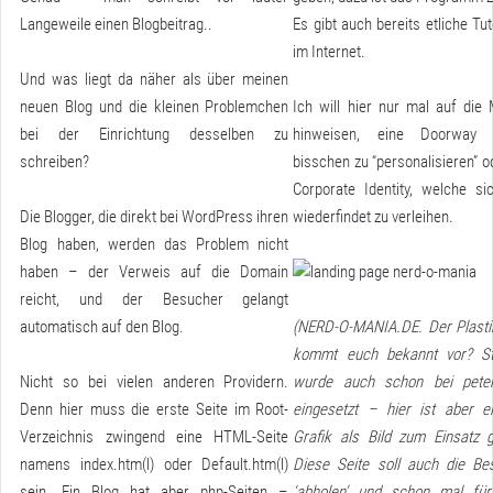
Langeweile einen Blogbeitrag..
Es gibt auch bereits etliche Tut
im Internet.
Und was liegt da näher als über meinen
neuen Blog und die kleinen Problemchen
Ich will hier nur mal auf die 
bei der Einrichtung desselben zu
hinweisen, eine Doorway
schreiben?
bisschen zu “personalisieren” od
Corporate Identity, welche si
Die Blogger, die direkt bei WordPress ihren
wiederfindet zu verleihen.
Blog haben, werden das Problem nicht
haben – der Verweis auf die Domain
reicht, und der Besucher gelangt
automatisch auf den Blog.
(NERD-O-MANIA.DE. Der Plasti
kommt euch bekannt vor? St
Nicht so bei vielen anderen Providern.
wurde auch schon bei peter
Denn hier muss die erste Seite im Root-
eingesetzt – hier ist aber e
Verzeichnis zwingend eine HTML-Seite
Grafik als Bild zum Einsatz
namens index.htm(l) oder Default.htm(l)
Diese Seite soll auch die Be
sein. Ein Blog hat aber php-Seiten –
‘abholen’ und schon mal fü