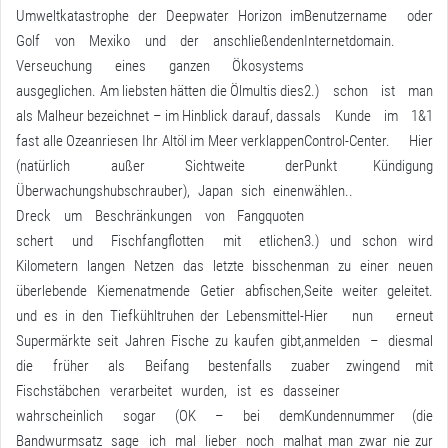
Umweltkatastrophe der Deepwater Horizon im
Benutzername oder
Golf von Mexiko und der anschließenden
Internetdomain.
Verseuchung eines ganzen Ökosystems
ausgeglichen. Am liebsten hätten die Ölmultis dies
2.) schon ist man
als Malheur bezeichnet – im Hinblick darauf, dass
als Kunde im 1&1
fast alle Ozeanriesen Ihr Altöl im Meer verklappen
Control-Center. Hier
(natürlich außer Sichtweite der
Punkt Kündigung
Überwachungshubschrauber), Japan sich einen
wählen..
Dreck um Beschränkungen von Fangquoten
schert und Fischfangflotten mit etlichen
3.) und schon wird
Kilometern langen Netzen das letzte bisschen
man zu einer neuen
überlebende Kiemenatmende Getier abfischen,
Seite weiter geleitet.
und es in den Tiefkühltruhen der Lebensmittel-
Hier nun erneut
Supermärkte seit Jahren Fische zu kaufen gibt,
anmelden – diesmal
die früher als Beifang bestenfalls zu
aber zwingend mit
Fischstäbchen verarbeitet wurden, ist es das
seiner
wahrscheinlich sogar (OK – bei dem
Kundennummer (die
Bandwurmsatz sage ich mal lieber noch mal
hat man zwar nie zur