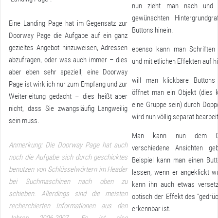
nun zieht man nach und 
gewünschten Hintergrundgra
Eine Landing Page hat im Gegensatz zur
Buttons hinein.
Doorway Page die Aufgabe auf ein ganz
gezieltes Angebot hinzuweisen, Adressen
ebenso kann man Schriften 
abzufragen, oder was auch immer – dies
und mit etlichen Effekten auf 
aber eben sehr speziell; eine Doorway
will man klickbare Buttons 
Page ist wirklich nur zum Empfang und zur
öffnet man ein Objekt (dies
Weiterleitung gedacht – dies heißt aber
eine Gruppe sein) durch Doppe
nicht, dass Sie zwangsläufig Langweilig
wird nun völlig separat bearbeit
sein muss.
Man kann nun dem O
Anmerkung: Die Doorway Page hat auch
verschiedene Ansichten g
noch die Aufgabe sich durch geschicktes
Beispiel kann man einen But
benutzen von Schlüsselwörtern im Header
lassen, wenn er angeklickt 
bei Suchmaschinen nach oben zu
kann ihn auch etwas versetz
schieben. Allerdings sind die meisten
optisch der Effekt des “gedrüc
recherchierten Informationen aus den
erkennbar ist.
Jahren 2006-2007. Es ist also