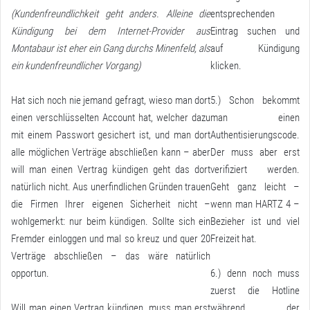
(Kundenfreundlichkeit geht anders. Alleine die
entsprechenden
Kündigung bei dem Internet-Provider aus
Eintrag suchen und
Montabaur ist eher ein Gang durchs Minenfeld, als
auf Kündigung
ein kundenfreundlicher Vorgang)
klicken.
Hat sich noch nie jemand gefragt, wieso man dort
5.) Schon bekommt
einen verschlüsselten Account hat, welcher dazu
man einen
mit einem Passwort gesichert ist, und man dort
Authentisierungscode.
alle möglichen Verträge abschließen kann – aber
Der muss aber erst
will man einen Vertrag kündigen geht das dort
verifiziert werden.
natürlich nicht. Aus unerfindlichen Gründen trauen
Geht ganz leicht –
die Firmen Ihrer eigenen Sicherheit nicht –
wenn man HARTZ 4 –
wohlgemerkt: nur beim kündigen. Sollte sich ein
Bezieher ist und viel
Fremder einloggen und mal so kreuz und quer 20
Freizeit hat.
Verträge abschließen – das wäre natürlich
opportun.
6.) denn noch muss
zuerst die Hotline
Will man einen Vertrag kündigen, muss man erst
während der