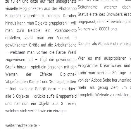
zu füllen und dazu auf fast unbegrenzte
Seitenname, welcher obe
visuelle Möglichkeiten aus der Photoshop
Statusleiste des Browsers ersc
Bibliothek zugreifen zu können. Darüber
angepasst, denn Fireworks gibt
hinaus kann man Objekte gruppieren – will
Namen, wie: 00001.png.
man zum Beispiel ein Polaroid-Foto
erstellen, zieht man ein Viereck in
Das soll als Abriss erst mal rei
gewünschter Größe auf die Arbeitsfläche
– welchem man vorher die Farbe Weiß
Wer es mal ausprobieren w
zugewiesen hat – fügt die gewünschte
Programme Dreamwaver und 
Grafik hinzu – spielt ein bisschen mit den
kann man sich als 30 Tage Tri
Werten der Effekte Bibliothek
von der Adobe Seite herunterlad
‘abgeflachten Kanten’ und ‘Schlagschatten’
mehr als genug Zeit, um d
– fügt noch die Schrift dazu – markiert
komplette Website zu erstellen.
alle 3 Objekte – drückt auf’s Gruppenfeld
und hat nun ein Objekt aus 3 Teilen,
welches sich verhält wie ein einziges.
weiter rechte Seite >