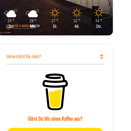
29
28
27
32
34
℃
℃
℃
℃
℃
So.
Mo.
Di.
Mi.
Do.
Unterstützt Du mich?
Gibst Du Mir einen Kaffee aus?