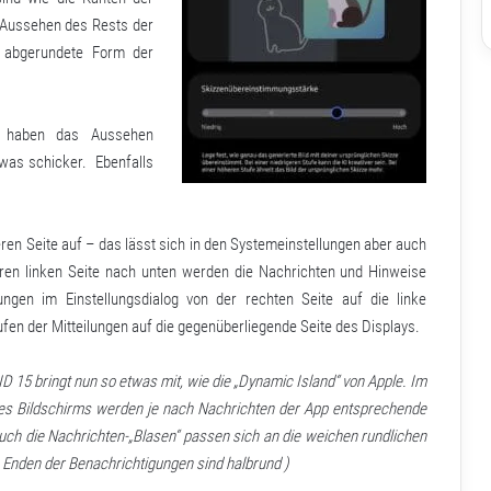
 Aussehen des Rests der
e abgerundete Form der
m haben das Aussehen
was schicker. Ebenfalls
en Seite auf – das lässt sich in den Systemeinstellungen aber auch
eren linken Seite nach unten werden die Nachrichten und Hinweise
ngen im Einstellungsdialog von der rechten Seite auf die linke
en der Mitteilungen auf die gegenüberliegende Seite des Displays.
15 bringt nun so etwas mit, wie die „Dynamic Island“ von Apple. Im
es Bildschirms werden je nach Nachrichten der App entsprechende
Auch die Nachrichten-„Blasen“ passen sich an die weichen rundlichen
 Enden der Benachrichtigungen sind halbrund )