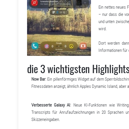
Ein nettes neues 
– nur dass die v
und unten zwische
wird.
Dort werden dann
Informationen für
die 3 wichtigsten Highlight
Now Bar
: Ein pillenförmiges Widget auf dem Sperrbildsch
Fitnessdaten anzeigt, ähnlich Apples Dynamic Island, abe
Verbesserte Galaxy AI
: Neue KI-Funktionen wie Writin
Transcripts für Anrufaufzeichnungen in 20 Sprachen un
Skizzeneingaben.