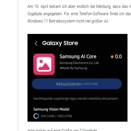
Am 10. April bekam ich aber endlich die Meldung, dass das 
Gigabyte angegeben. Für eine Telefon-Software finde ich da
Windows 11 Betriebssystem nicht viel größer ist.
man locker auf eine Größe von 7 Gigabyte.