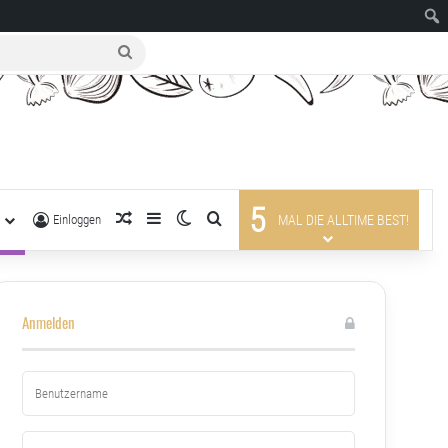
suche
nach
5
R
zufälliger Artikel
Sidebar
Skin umschalten
suche nach
Einloggen
MAL DIE ALLTIME BEST!
Anmelden