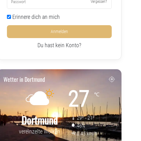
Vergessen?
Erinnere dich an mich
Anmelden
Du hast kein Konto?
Wetter in Dortmund
27
℃
Dortmund
29º - 21º
46%
vereinzelte Wolken
0.45 km/h