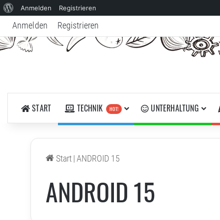
Über
Anmelden
Registrieren
WordPress
Anmelden
Registrieren
START
TECHNIK
UNTERHALTUNG
HOT!
Start
|
ANDROID 15
ANDROID 15