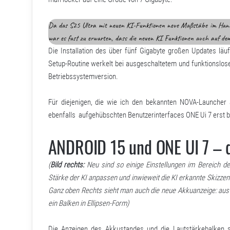
Da das S25 Ultra mit neuen KI-Funktionen neue Maßstäbe im Handyb
war es fast zu erwarten, dass die neuen KI Funktionen auch auf de
Die Installation des über fünf Gigabyte großen Updates läuf
Setup-Routine werkelt bei ausgeschaltetem und funktionslos
Betriebssystemversion.
Für diejenigen, die wie ich den bekannten NOVA-Launcher 
ebenfalls aufgehübschten Benutzerinterfaces ONE Ui 7 erst 
ANDROID 15 und ONE UI 7 – d
(
Bild rechts:
Neu sind so einige Einstellungen im Bereich de
Stärke der KI anpassen und inwieweit die KI erkannte Skizzen 
Ganz oben Rechts sieht man auch die neue Akkuanzeige: a
ein Balken in Ellipsen-Form)
Die Anzeigen des Akkustandes und die Lautstärkebalken s