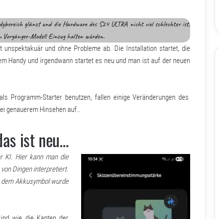
ereich glänzt und die Hardware des S24 ULTRA nicht viel schlechter ist,
m Vorgänger-Modell Einzug halten würden.
t unspektakuär und ohne Probleme ab. Die Installation startet, die
em Handy und irgendwann startet es neu und man ist auf der neuen
als Programm-Starter benutzen, fallen einige Veränderungen des
bei genauerem Hinsehen auf..
as ist neu…
r KI. Hier kann man die
von Dingen interpretiert.
us dem Akkusymbol wurde
ind wie die Kanten der