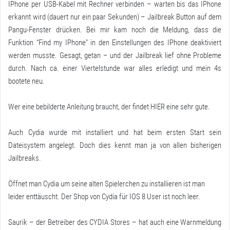
IPhone per USB-Kabel mit Rechner verbinden – warten bis das IPhone
erkannt wird (dauert nur ein paar Sekunden) – Jailbreak Button auf dem
Pangu-Fenster drücken. Bei mir kam noch die Meldung, dass die
Funktion “Find my IPhone” in den Einstellungen des IPhone deaktiviert
werden musste. Gesagt, getan – und der Jailbreak lief ohne Probleme
durch. Nach ca. einer Viertelstunde war alles erledigt und mein 4s
bootete neu.
Wer eine bebilderte Anleitung braucht, der findet
HIER
eine sehr gute.
Auch Cydia wurde mit installiert und hat beim ersten Start sein
Dateisystem angelegt. Doch dies kennt man ja von allen bisherigen
Jailbreaks.
Öffnet man Cydia um seine alten Spielerchen zu installieren ist man
leider enttäuscht. Der Shop von Cydia für IOS 8 User ist noch leer.
Saurik – der Betreiber des CYDIA Stores – hat auch eine Warnmeldung