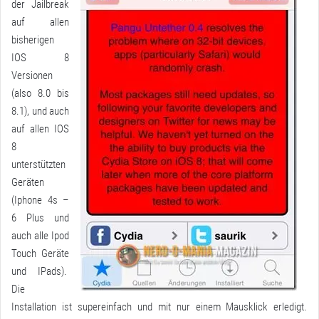
der Jailbreak
auf allen
bisherigen
IOS 8
Versionen
(also 8.0 bis
8.1), und auch
auf allen IOS
8
unterstützten
Geräten
(Iphone 4s –
6 Plus und
auch alle Ipod
Touch Geräte
und IPads).
Die
Installation ist supereinfach und mit nur einem Mausklick erledigt.