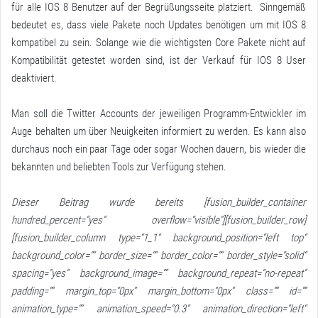
für alle IOS 8 Benutzer auf der Begrüßungsseite platziert. Sinngemäß
bedeutet es, dass viele Pakete noch Updates benötigen um mit IOS 8
kompatibel zu sein. Solange wie die wichtigsten Core Pakete nicht auf
Kompatibilität getestet worden sind, ist der Verkauf für IOS 8 User
deaktiviert.
Man soll die Twitter Accounts der jeweiligen Programm-Entwickler im
Auge behalten um über Neuigkeiten informiert zu werden. Es kann also
durchaus noch ein paar Tage oder sogar Wochen dauern, bis wieder die
bekannten und beliebten Tools zur Verfügung stehen.
Dieser Beitrag wurde bereits [fusion_builder_container
hundred_percent=“yes“ overflow=“visible“][fusion_builder_row]
[fusion_builder_column type=“1_1″ background_position=“left top“
background_color=““ border_size=““ border_color=““ border_style=“solid“
spacing=“yes“ background_image=““ background_repeat=“no-repeat“
padding=““ margin_top=“0px“ margin_bottom=“0px“ class=““ id=““
animation_type=““ animation_speed=“0.3″ animation_direction=“left“