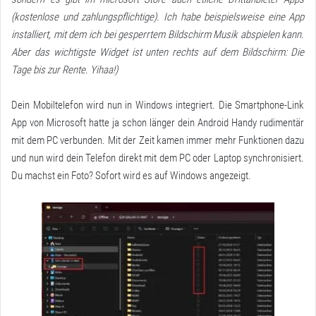
(kostenlose und zahlungspflichtige). Ich habe beispielsweise eine App
installiert, mit dem ich bei gesperrtem Bildschirm Musik abspielen kann.
Aber das wichtigste Widget ist unten rechts auf dem Bildschirm: Die
Tage bis zur Rente. Yihaa!)
Dein Mobiltelefon wird nun in Windows integriert. Die Smartphone-Link
App von Microsoft hatte ja schon länger dein Android Handy rudimentär
mit dem PC verbunden. Mit der Zeit kamen immer mehr Funktionen dazu
und nun wird dein Telefon direkt mit dem PC oder Laptop synchronisiert.
Du machst ein Foto? Sofort wird es auf Windows angezeigt.