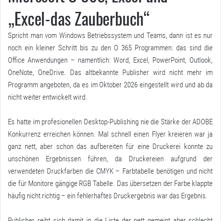
„Excel-das Zauberbuch“
Spricht man vom Windows Betriebssystem und Teams, dann ist es nur
noch ein kleiner Schritt bis zu den O 365 Programmen: das sind die
Office Anwendungen – namentlich: Word, Excel, PowerPoint, Outlook,
OneNote, OneDrive. Das altbekannte Publisher wird nicht mehr im
Programm angeboten, da es im Oktober 2026 eingestellt wird und ab da
nicht weiter entwickelt wird.
Es hatte im profesionellen Desktop-Publishing nie die Stärke der ADOBE
Konkurrenz erreichen können. Mal schnell einen Flyer kreieren war ja
ganz nett, aber schon das aufbereiten für eine Druckerei konnte zu
unschönen Ergebnissen führen, da Druckereien aufgrund der
verwendeten Druckfarben die CMYK – Farbtabelle benötigen und nicht
die für Monitore gängige RGB Tabelle. Das übersetzen der Farbe klappte
häufig nicht richtig – ein fehlerhaftes Druckergebnis war das Ergebnis.
Publisher reiht sich damit in die Liste der nett gemeint aber schlecht