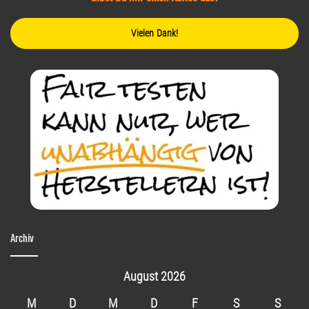
Vielen Dank!
Archiv
August 2026
M
D
M
D
F
S
S