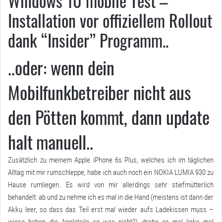
Windows 10 mobile Test –
Installation vor offiziellem Rollout
dank “Insider” Programm..
..oder: wenn dein
Mobilfunkbetreiber nicht aus
den Pötten kommt, dann update
halt manuell..
Zusätzlich zu meinem Apple iPhone 6s Plus, welches ich im täglichen
Alltag mit mir rumschleppe, habe ich auch noch ein NOKIA LUMIA 930 zu
Hause rumliegen. Es wird von mir allerdings sehr stiefmütterlich
behandelt: ab und zu nehme ich es mal in die Hand (meistens ist dann der
Akku leer, so dass das Teil erst mal wieder aufs Ladekissen muss –
wieso haben die Appleteile so was nicht?), drehe es mal links mal