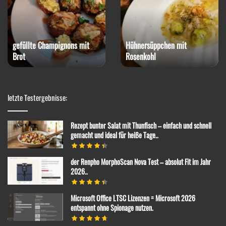
hen mit
Pizza mit Zwiebeln und
Thunfisch
Linseneintop
letzte Testergebnisse:
Rezept bunter Salat mit Thunfisch – einfach und schnell
gemacht und ideal für heiße Tage..
der Renpho MorphoScan Nova Test – absolut Fit im Jahr
2026..
Microsoft Office LTSC Lizenzen = Microsoft 2026
entspannt ohne Spionage nutzen.