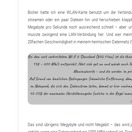
Bisher hatte ich eine WLAN-Karte benutzt um die Verbind
streamen oder ein paar Dateien hin und herschieben klap
Megabyte pro Sekunde noch ausreichend schnell – aber um
musste zwingend eine LAN-Verbindung her. Und wer meint
20fachen Geschwindigkeit in meinem heimischen Datennetz (5
Bei dem weit verbreitetem Wi-fi 6 Standard (802.11ax) ist die th
138 – 600 Mb/s entspricht. Hört sich gut an und würde auch fast
Maximalwerte – und die werden im pri
Auf Grund von baulichen Bedingungen (räumliche Entfernung, dä
im Netzwerk, die sich den Datenstrom teilen, kommt es hier nochmal
40-70% der maximalen Herstellerangabe (welche in der Regel imm
d
Das sind übrigens Megybyte und nicht Megabit – das wird j
anhört, wenn eine Datenverbindung 1000 MBit schnell ist. Die