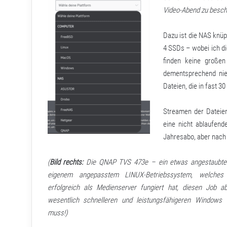
Video-Abend zu besche
Dazu ist die NAS knüp
4 SSDs – wobei ich di
finden keine großen 
dementsprechend nied
Dateien, die in fast 30
Streamen der Dateie
eine nicht ablaufend
Jahresabo, aber nach 
(
Bild rechts:
Die
QNAP TVS 473e
– ein etwas angestaubte
eigenem angepasstem LINUX-Betriebssystem, welches
erfolgreich als Medienserver fungiert hat, diesen Job 
wesentlich schnelleren und leistungsfähigeren Windows
muss!)