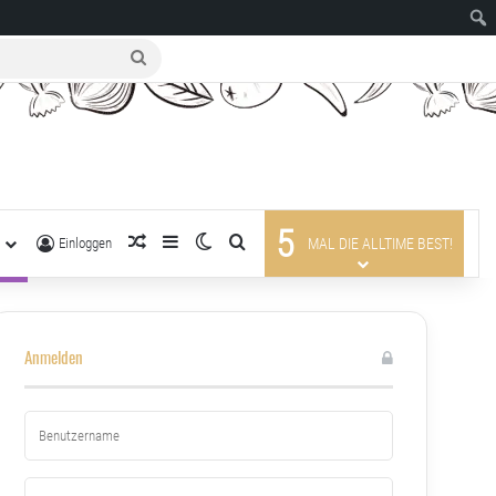
suche
nach
5
R
zufälliger Artikel
Sidebar
Skin umschalten
suche nach
Einloggen
MAL DIE ALLTIME BEST!
Anmelden