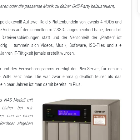
ren oder die passende Musik zu deiner Grill-Party beizusteuern)
peldickevoll! Auf zwei Raid 5 Plattenbündeln von jeweils 4 HDDs und
e Videos auf den schnellen m.2 SSDs abgespeichert habe, denn dort
Dateiverschiebungen statt und der Verschleiß der „Platten“ ist
rig – tummeln sich Videos, Musik, Software, ISO-Files und alle
 Jahren IT-Tätigkeit jemals erstellt wurden.
n und des Fernsehprogramms erledigt der
Plex-Server
, für den ich
e Voll-Lizenz habe. Die war zwar einmalig deutlich teurer als das
ein paar Jahren ist man damit bereits im Plus.
s NAS Modell mit
 bisher bei mir
aber nun an einen
 Rechner abgeben