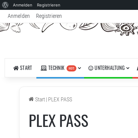
Über
Anmelden
Registrieren
WordPress
Anmelden
Registrieren
START
TECHNIK
UNTERHALTUNG
HOT!
Start
|
PLEX PASS
PLEX PASS