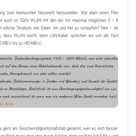
ung zum heimischen Netzwerk herzustellen. Mal eben einen Film
pte auch im 5Ghz WLAN mit den bei mir maximal möglichen 5 – 8
 etliche Terabyte von Daten hin und her zu schaufeln? Nee – da
, dass WLAN reicht: beim LAN-Kabel sprechen wir von der fast
 MB/s bis zu >85 MB/s).
eoretische Datenübertragungsrate 1100 – 4800 Mbit/s, was echt schnellen
 auf dem Niveau eines Kabelnetzwerks sein, doch dies sind theoretische
vaten Hausgebrauch nur sehr selten erreicht.
mpfenden Stahlarmierungen in Decken und Wänden) und Anzahl der Geräte
s zu Abschlägen. Realistisch ist eine Übertragungsgeschwindigkeit von nur
er noch ausreichend ist wenn man ein modernes Wlan-Gerät erworben hat)
er Autor
a gern als Geschwindigkeitsmaßstab genannt, weil es sich besser
sen Wert muss man aber durch 8 teilen, denn ein Byte hat 8 Bit – und