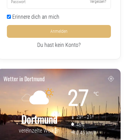
Vergessen?
Erinnere dich an mich
Anmelden
Du hast kein Konto?
Wetter in Dortmund
27
℃
Dortmund
29º - 21º
46%
vereinzelte Wolken
0.45 km/h