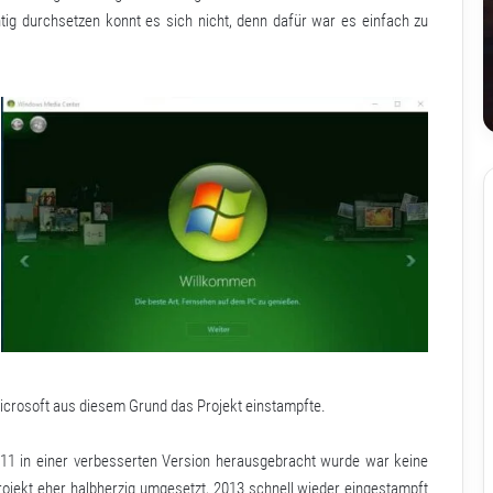
tig durchsetzen konnt es sich nicht, denn dafür war es einfach zu
Microsoft aus diesem Grund das Projekt einstampfte.
1 in einer verbesserten Version herausgebracht wurde war keine
ojekt eher halbherzig umgesetzt, 2013 schnell wieder eingestampft