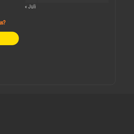
« Juli
us?