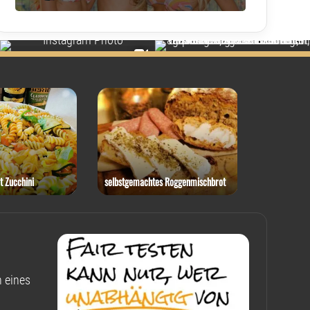
t Zucchini
selbstgemachtes Roggenmischbrot
Rotkohl-Ste
 eines