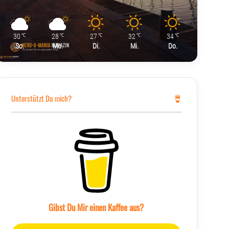
30
28
27
32
34
℃
℃
℃
℃
℃
So.
Mo.
Di.
Mi.
Do.
Unterstützt Du mich?
ießen seit dem Brüderle-Vorfall, Blogs wie </em><a href=
Gibst Du Mir einen Kaffee aus?