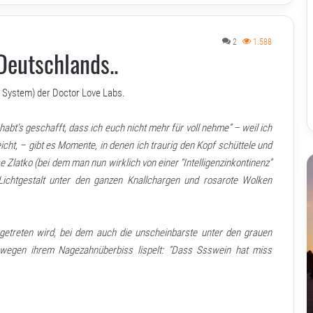
2
1.588
Deutschlands..
n System) der Doctor Love Labs.
habt’s geschafft, dass ich euch nicht mehr für voll nehme” – weil ich
eicht, – gibt es Momente, in denen ich traurig den Kopf schüttele und
 Zlatko (bei dem man nun wirklich von einer “Intelligenzinkontinenz”
 Lichtgestalt unter den ganzen Knallchargen und rosarote Wolken
getreten wird, bei dem auch die unscheinbarste unter den grauen
wegen ihrem Nagezahnüberbiss lispelt: “Dass Ssswein hat miss