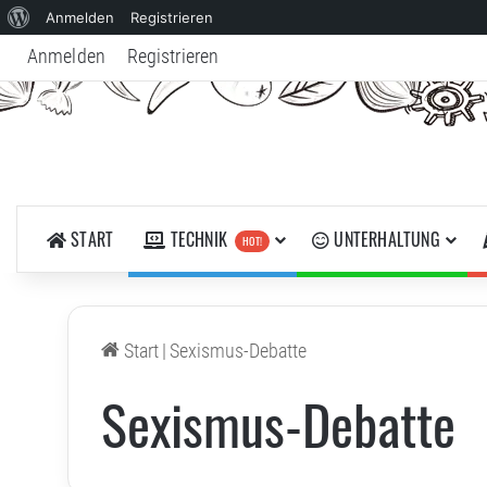
Über
Anmelden
Registrieren
WordPress
Anmelden
Registrieren
START
TECHNIK
UNTERHALTUNG
HOT!
Start
|
Sexismus-Debatte
Sexismus-Debatte