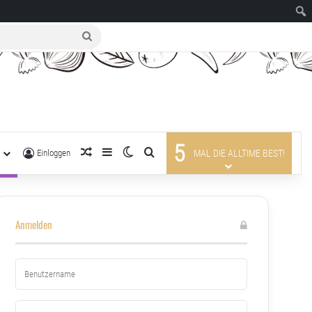
suche
nach
5
R
zufälliger Artikel
Sidebar
Skin umschalten
suche nach
Einloggen
MAL DIE ALLTIME BEST!
Anmelden