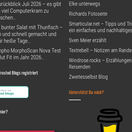
rückblick Juli 2026 – es gibt
Elke unterwegs
 viel Computerkram zu
Richards Fotoseite
schen..
Smarticular.net – Tipps und Tri
 bunter Salat mit Thunfisch –
ein einfaches und nachhaltige
h und schnell gemacht und
Sven Meier erzählt
ür heiße Tage..
npho MorphoScan Nova Test
Textrebell – Notizen am Rande
ut Fit im Jahr 2026..
Windrose.rocks – Erzählungen
Reisenden
Trusted Blogs registriert
Zweitesselbst Blog
Unterstützt Du mich?
hier?