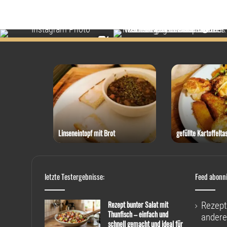
 Thunfisch
Linseneintopf mit Brot
gefüllte Kartoffelta
letzte Testergebnisse:
Feed abonn
Rezept bunter Salat mit
Rezept
Thunfisch – einfach und
andere
schnell gemacht und ideal für