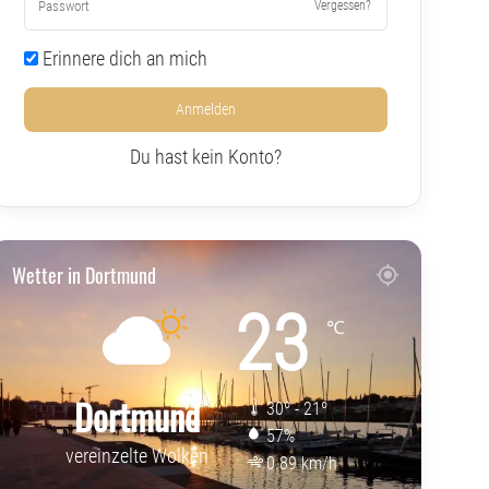
Vergessen?
Erinnere dich an mich
Anmelden
Du hast kein Konto?
Wetter in Dortmund
23
℃
Dortmund
30º - 21º
57%
vereinzelte Wolken
0.89 km/h