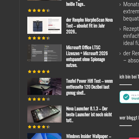
heiße Tage..
Monats
extrem
bequat
der Renpho MorphoScan Nova
Test – absolut Fit im Jahr
Rezept
2026..
einfac
ideal f
Microsoft Office LTSC
der Re
Lizenzen = Microsoft 2026
entspannt ohne Spionage
– absol
nutzen.
ich bin bei 
Teufel Power Hifi Test – wenn
entfesselte 120 Dezibel laut
genug sind!..
Nova Launcher 8.1.3 – Der
beste Launcher ist noch nicht
wer bloggt 
tot!..
Windows Insider Wallpaper –