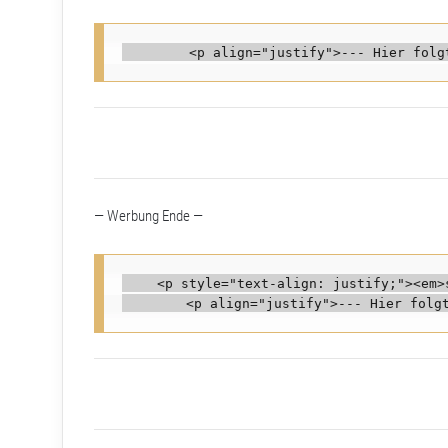
— Werbung Ende —
    <p style="text-align: justify;"><em>