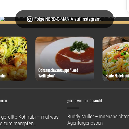
Folge NERD-O-MANIA auf Instagram..
Ochsenschwanzsuppe "Lord
schen
Wellington"
Bunte Nudeln mi
ieren
gerne von mir besucht
 gefüllte Kohlrabi – mal was
Buddy Müller – Innenansichten
Agenturgenossen
s zum mampfen..