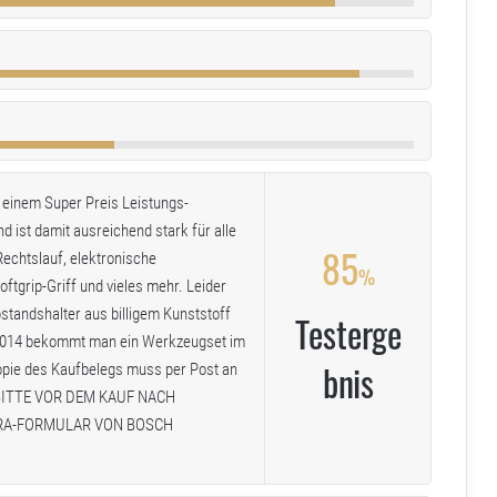
t einem Super Preis Leistungs-
 ist damit ausreichend stark für alle
85
Rechtslauf, elektronische
%
tgrip-Griff und vieles mehr. Leider
standshalter aus billigem Kunststoff
Testerge
3.2014 bekommt man ein Werkzeugset im
bnis
opie des Kaufbelegs muss per Post an
: BITTE VOR DEM KAUF NACH
TRA-FORMULAR VON BOSCH