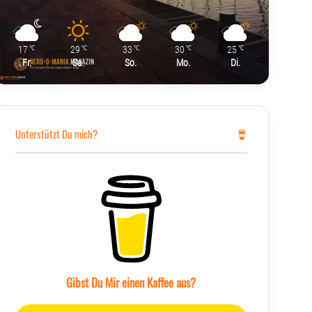
17
29
33
30
25
℃
℃
℃
℃
℃
Fr.
Sa.
So.
Mo.
Di.
Unterstützt Du mich?
Gibst Du Mir einen Kaffee aus?