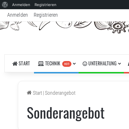
Über
Anmelden
Registrieren
WordPress
Anmelden
Registrieren
START
TECHNIK
UNTERHALTUNG
HOT!
Start
|
Sonderangebot
Sonderangebot