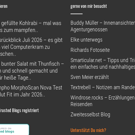
ieren
gerne von mir besucht
 gefüllte Kohlrabi – mal was
Buddy Müller – Innenansichten
Agenturgenossen
s zum mampfen..
rückblick Juli 2026 – es gibt
Elke unterwegs
 viel Computerkram zu
Richards Fotoseite
schen..
Smarticular.net – Tipps und Tri
 bunter Salat mit Thunfisch –
ein einfaches und nachhaltige
h und schnell gemacht und
Sven Meier erzählt
ür heiße Tage..
npho MorphoScan Nova Test
Textrebell – Notizen am Rande
ut Fit im Jahr 2026..
Windrose.rocks – Erzählungen
Reisenden
Trusted Blogs registriert
Zweitesselbst Blog
Unterstützt Du mich?