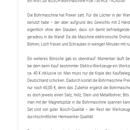
Ein Wort zur BOSCH Bohrmaschine PSB 750 RCE ? KLASSE!
Die Bohrmaschine hat Power satt. Für die Löcher in der Wa
benutzt habe – der aber aufgrund des Gewichts mit 2 Hän
eigentlich ohne den Glauben, dass ich damit befriedigend
geradezu in die Wand! Da die Maschine elektronische Drehza
Bohren, Loch fräsen und Schrauben in wenigen Minuten mit nur
Ein weiteres Bönsche gab es obendrauf: Momentan läuft bei
bei dem beim Kauf bestimmter Elektro-Werkzeuge ein Werkz
ca. 40 € inklusive ist. Man muss nur die Kopie des Kaufbeleg
Deutschland schicken. Dadurch kostet die Bohrmaschine Preis
nur noch 60,00 €, denn das Zubehör ergänzt die Bohrmaschie
es doch jeweils einen Satz, Holz, Stein und Metallbohrer, Bit
man mit der Magnetspitze in die Bohrmaschine spannen kann
Set sind von guter Bosch-Qualität – der Rest der Werkzeuge
durchschnittlicher Heimwerker-Qualität.