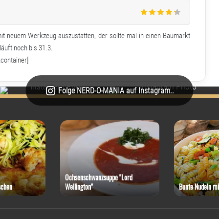
it neuem Werkzeug auszustatten, der sollte mal in einen Baumarkt
äuft noch bis 31.3.
_container]
Folge NERD-O-MANIA auf Instagram..
Ochsenschwanzsuppe "Lord
n
Wellington"
Bunte Nudeln mit Zuc