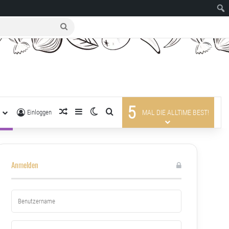
suche
nach
5
R
zufälliger Artikel
Sidebar
Skin umschalten
suche nach
Einloggen
MAL DIE ALLTIME BEST!
Anmelden