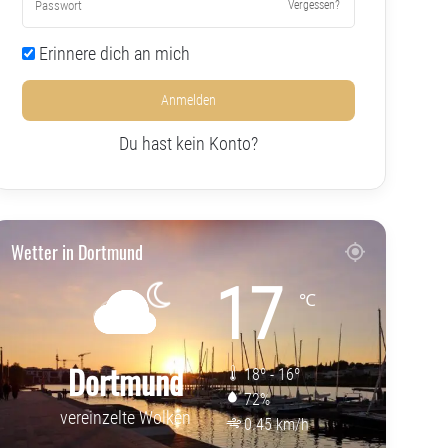
Vergessen?
Erinnere dich an mich
Anmelden
Du hast kein Konto?
Wetter in Dortmund
17
℃
Dortmund
18º - 16º
72%
vereinzelte Wolken
0.45 km/h