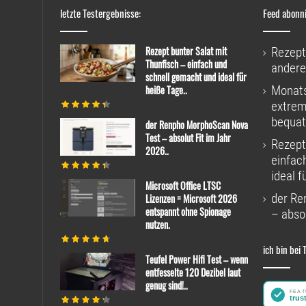
letzte Testergebnisse:
Feed abonn
Rezept bunter Salat mit
Rezept
Thunfisch – einfach und
andere
schnell gemacht und ideal für
heiße Tage..
Monats
extrem
bequat
der Renpho MorphoScan Nova
Test – absolut Fit im Jahr
Rezept
2026..
einfac
ideal f
Microsoft Office LTSC
der Re
Lizenzen = Microsoft 2026
entspannt ohne Spionage
– absol
nutzen.
ich bin bei 
Teufel Power Hifi Test – wenn
entfesselte 120 Dezibel laut
genug sind!..