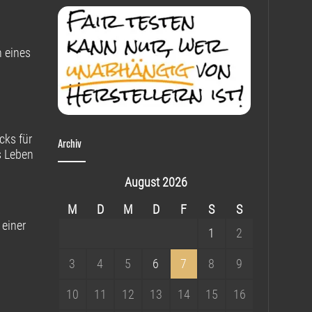
 eines
cks für
Archiv
s Leben
August 2026
M
D
M
D
F
S
S
 einer
1
2
3
4
5
6
7
8
9
10
11
12
13
14
15
16