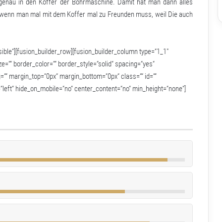
enau in den Koffer der Bohrmaschine. Damit hat man dann alles
 wenn man mal mit dem Koffer mal zu Freunden muss, weil Die auch
ible“][fusion_builder_row][fusion_builder_column type=“1_1″
e=““ border_color=““ border_style=“solid“ spacing=“yes“
“ margin_top=“0px“ margin_bottom=“0px“ class=““ id=““
“left“ hide_on_mobile=“no“ center_content=“no“ min_height=“none“]