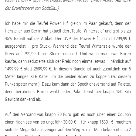
eines Löwen – aber das Donnerwetter aus der Teufel Power Hifi wäre
der Brunftschrei von Godzilla..)
Ich habe mir die Teufel Power Hifi gleich im Paar gekauft, denn der
Hersteller aus Berlin hat aktuell den „Teufel Wintersale“ und gibt bis zu
45% Rabatt auf die Artikel. Der UVP der Power Hifi ist mit 1299,99 €
ausgepreist – pro Stück. Während des Teufel Wintersale wurde der
Preis auf 799,99 € pro Stück reduziert. Und wenn man zwei Boxen
kaufte, dann reduzierte sich der Preis noch einmal etwas – nämlich auf
1499,99 € statt 2599,99 €. In diesem Bundle ist auch zusätzlich ein 5
Meter langes XLR Kabel um die beiden Boxen zu koppeln (
zu diesem
Punkt später mehr
!). Dazu kam dann der Speditionsversand auf Palette,
denn bei diesen Boxen winkt jeder Paketdienst bei knapp 150 Kilo
Gewicht dankend ab.
Auf den Versand von knapp 70 Euro gab es noch über einen Coupon
einen Nachlass von so ungefähr 30,00 € – für knapp 1530,- € machten
sich die Mega-Schallerzeuger auf den Weg zu mir. Man bekommt also 2