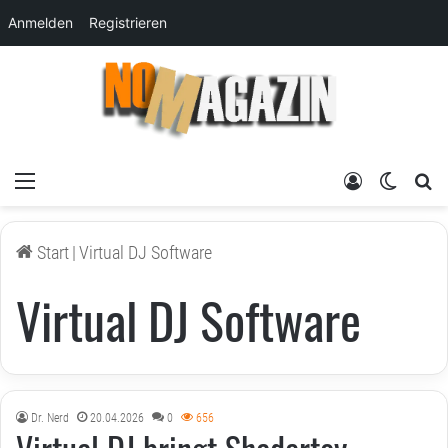
Anmelden
Registrieren
Menü
Anmelden
Skin um
su
Start
|
Virtual DJ Software
Virtual DJ Software
Dr. Nerd
20.04.2026
0
656