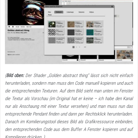
(
Bild oben:
Der Shader „Golden abstract thing“ lässt sich nicht einfach
herunterladen, sondern man muss den Code manuell kopieren und auch
die entsprechenden Texturen. Auf dem Bild sieht man unten im Fenster
die Textur als Vorschau (im Original hat er keine – ich habe den Kanal
nur als Anschaung mit einer Textur versehen) und man muss nun das
entsprechende Pendant finden und dann per Rechtsklick herunterladen.
Danach im Komilierungstool dieses Bild als Grafikressource einbinden,
den entsprechenden Code aus dem Buffer A Fenster kopieren und auf
Kompilieren drücken. )