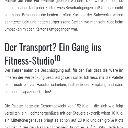
Palette auf eine Euro-Palette gepackt worden. Das wäre ja nicht so
schlimm, aber fast jeder Karton wies Beschädigungen auf! Und das nicht
zu knapp! Besonders die beiden großen Kartons der Subwoofer waren
sehr zerpflückt und hatten aufgerissene Stellen, wo man sehr rüde beim
umpacken mit den Kartons umgegangen war.
Der Transport? Ein Gang ins
10
Fitness-Studio
Der Fahrer nahm die Beschädigung auf, für den Fall, dass die Ware im
inneren der Verpackung beschädigt sein sollte. Ich liess mir die Palette
dann noch bis zur Haustür schieben, quittierte den Empfang und dann
ging der strapaziöse Teil los!
Die Palette hatte ein Gesamtgewicht von 152 Kilo – die sich wie folgt
verteilten: ein Hochtönergehäuse mit der Steuerelektronik wiegt 10 Kilo,
ein Mitteltönergehäuse bringt es schon auf 20 Kilo und der große Klotz
mit den 2 riesigen Basslautsprechern bringt es auf 40 Kilo. Jede Box