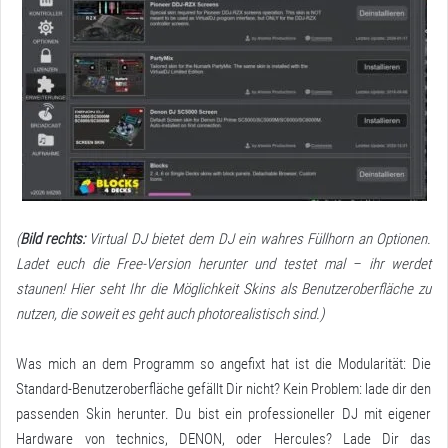
(
Bild rechts:
Virtual DJ bietet dem DJ ein wahres Füllhorn an Optionen.
Ladet euch die Free-Version herunter und testet mal – ihr werdet
staunen! Hier seht Ihr die Möglichkeit Skins als Benutzeroberfläche zu
nutzen, die soweit es geht auch photorealistisch sind.)
Was mich an dem Programm so angefixt hat ist die Modularität: Die
Standard-Benutzeroberfläche gefällt Dir nicht? Kein Problem: lade dir den
passenden Skin herunter. Du bist ein professioneller DJ mit eigener
Hardware von technics, DENON, oder Hercules? Lade Dir das