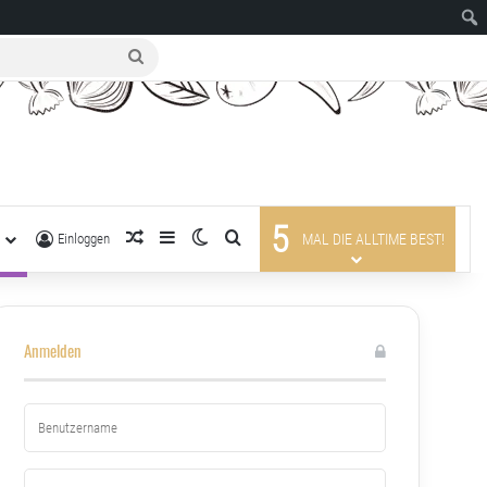
suche
nach
5
R
zufälliger Artikel
Sidebar
Skin umschalten
suche nach
Einloggen
MAL DIE ALLTIME BEST!
Anmelden