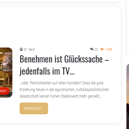
Dr. Nerd
25
1.490
Benehmen ist Glückssache –
jedenfalls im TV…
..oder: Peinlichkeiten auf allen Kanälen!! Dass die gute
Erziehung heute in der egoistischen, turbokapitalistischen
dien
Gesellschaft keinen hohen Stellenwert mehr genießt,…
Weiterlesen..