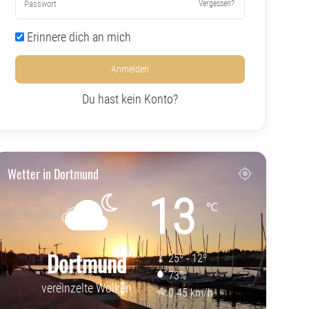
Vergessen?
Erinnere dich an mich
Anmelden
Du hast kein Konto?
Wetter in Dortmund
13
℃
Dortmund
25º - 12º
73%
vereinzelte Wolken
0.45 km/h