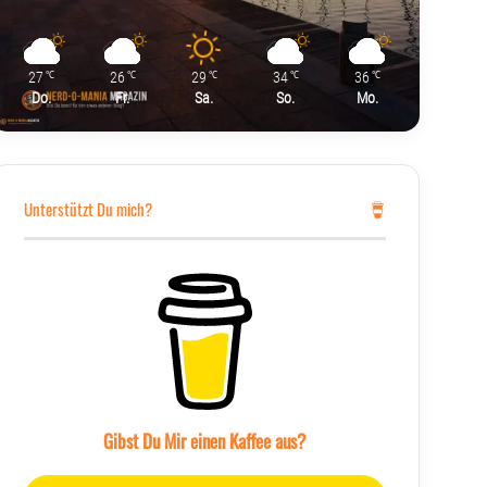
27
26
29
34
36
℃
℃
℃
℃
℃
Do.
Fr.
Sa.
So.
Mo.
Unterstützt Du mich?
Gibst Du Mir einen Kaffee aus?