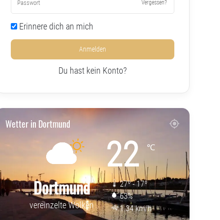
Vergessen?
Erinnere dich an mich
Anmelden
Du hast kein Konto?
Wetter in Dortmund
22
℃
Dortmund
27º - 17º
63%
vereinzelte Wolken
1.34 km/h