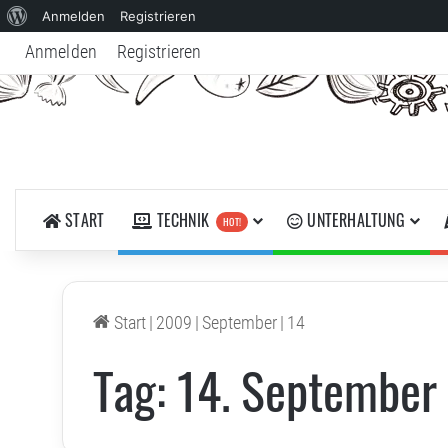
Über
Anmelden
Registrieren
WordPress
Anmelden
Registrieren
START
TECHNIK
UNTERHALTUNG
HOT!
Start
|
2009
|
September
|
14
Tag:
14. September