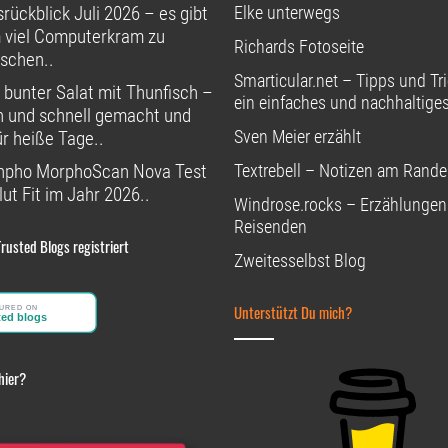
rückblick Juli 2026 – es gibt
Elke unterwegs
 viel Computerkram zu
Richards Fotoseite
schen..
Smarticular.net – Tipps und Tri
 bunter Salat mit Thunfisch –
ein einfaches und nachhaltige
h und schnell gemacht und
Sven Meier erzählt
ür heiße Tage..
npho MorphoScan Nova Test
Textrebell – Notizen am Rande
ut Fit im Jahr 2026..
Windrose.rocks – Erzählungen
Reisenden
Trusted Blogs registriert
Zweitesselbst Blog
Unterstützt Du mich?
hier?