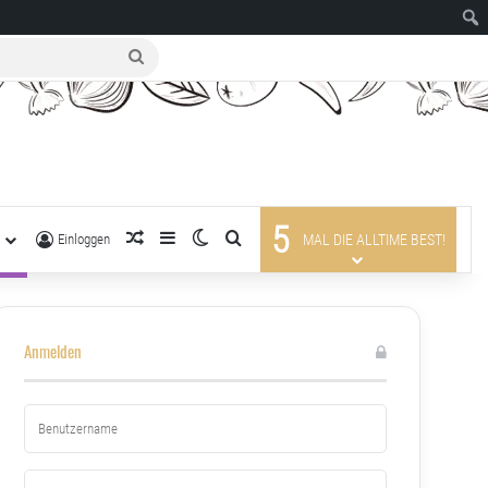
suche
nach
5
R
zufälliger Artikel
Sidebar
Skin umschalten
suche nach
Einloggen
MAL DIE ALLTIME BEST!
Anmelden