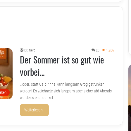
Dr. Nerd
20
1.206
Der Sommer ist so gut wie
vorbei…
…oder: statt Caipirinha kann langsam Grog getrunken
werden! Es zeichnete sich langsam aber sicher ab! Abends
eben
wurde es eher dunkel.…
Weiterlesen..