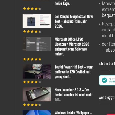
heiße Tage..
Monats
extrem
bequat
der Renpho MorphoScan Nova
Test – absolut Fit im Jahr
Rezept
2026..
einfac
ideal f
Microsoft Office LTSC
der Re
Lizenzen = Microsoft 2026
entspannt ohne Spionage
– absol
nutzen.
ich bin bei 
Teufel Power Hifi Test – wenn
entfesselte 120 Dezibel laut
genug sind!..
Nova Launcher 8.1.3 – Der
beste Launcher ist noch nicht
wer bloggt 
tot!..
Windows Insider Wallpaper –