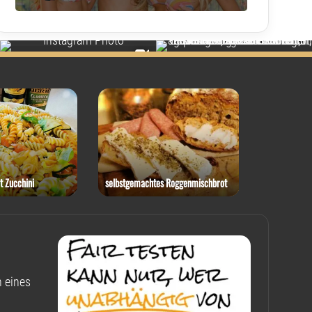
t Zucchini
selbstgemachtes Roggenmischbrot
Rotkohl-Ste
 eines