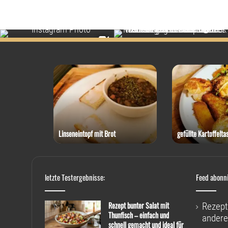
 Thunfisch
Linseneintopf mit Brot
gefüllte Kartoffelta
letzte Testergebnisse:
Feed abonn
Rezept bunter Salat mit
Rezept
Thunfisch – einfach und
andere
schnell gemacht und ideal für