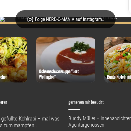
Folge NERD-O-MANIA auf Instagram..
Ochsenschwanzsuppe "Lord
schen
Wellington"
Bunte Nudeln mi
ieren
gerne von mir besucht
 gefüllte Kohlrabi – mal was
Buddy Müller – Innenansichten
Agenturgenossen
s zum mampfen..