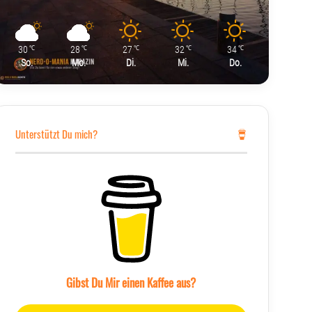
30
28
27
32
34
℃
℃
℃
℃
℃
So.
Mo.
Di.
Mi.
Do.
Unterstützt Du mich?
Gibst Du Mir einen Kaffee aus?