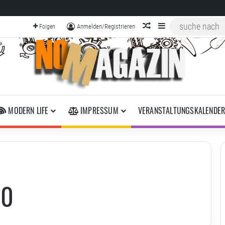
zufälliger Artikel
Sidebar
Anmelden/Registrieren
Folgen
MODERN LIFE
IMPRESSUM
VERANSTALTUNGSKALENDE
10