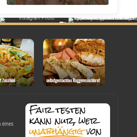
t Zucchini
selbstgemachtes Roggenmischbrot
Rotkohl-Ste
 eines