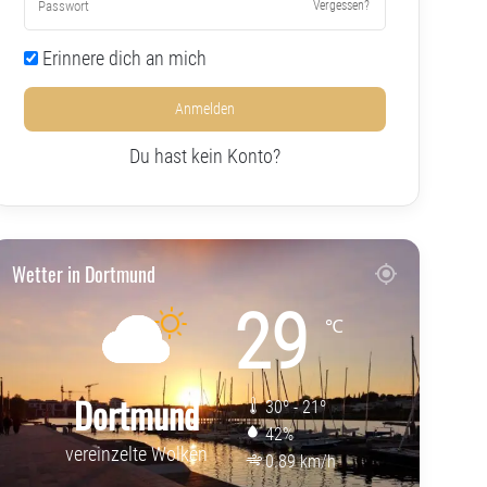
Vergessen?
Erinnere dich an mich
Anmelden
Du hast kein Konto?
Wetter in Dortmund
29
℃
Dortmund
30º - 21º
42%
vereinzelte Wolken
0.89 km/h