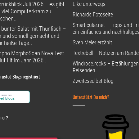
rückblick Juli 2026 – es gibt
Elke unterwegs
 viel Computerkram zu
Richards Fotoseite
schen..
Smarticular.net – Tipps und Tri
 bunter Salat mit Thunfisch –
ein einfaches und nachhaltige
h und schnell gemacht und
Sven Meier erzählt
ür heiße Tage..
npho MorphoScan Nova Test
Textrebell – Notizen am Rande
ut Fit im Jahr 2026..
Windrose.rocks – Erzählungen
Reisenden
Trusted Blogs registriert
Zweitesselbst Blog
Unterstützt Du mich?
hier?