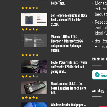
heiße Tage..
Monats
extrem
bequat
der Renpho MorphoScan Nova
Test – absolut Fit im Jahr
Rezept
2026..
einfac
ideal f
Microsoft Office LTSC
der Re
Lizenzen = Microsoft 2026
entspannt ohne Spionage
– absol
nutzen.
ich bin bei 
Teufel Power Hifi Test – wenn
entfesselte 120 Dezibel laut
genug sind!..
Nova Launcher 8.1.3 – Der
beste Launcher ist noch nicht
wer bloggt 
tot!..
Windows Insider Wallpaper –