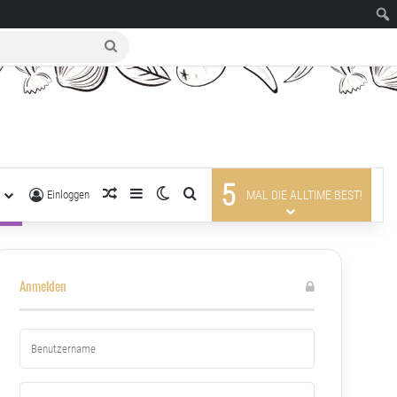
suche
nach
5
R
zufälliger Artikel
Sidebar
Skin umschalten
suche nach
Einloggen
MAL DIE ALLTIME BEST!
Anmelden