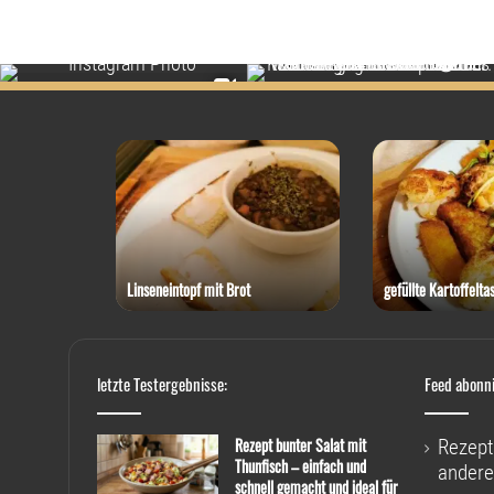
 Thunfisch
Linseneintopf mit Brot
gefüllte Kartoffelta
letzte Testergebnisse:
Feed abonn
Rezept bunter Salat mit
Rezept
Thunfisch – einfach und
andere
schnell gemacht und ideal für