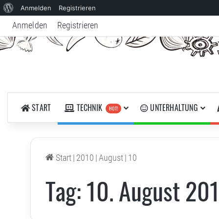
Über
Anmelden
Registrieren
WordPress
Anmelden
Registrieren
START
TECHNIK
UNTERHALTUNG
HOT!
Start
|
2010
|
August
|
10
Tag:
10. August 20