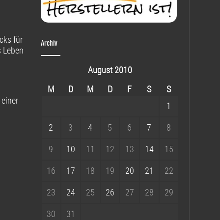
cks für
Archiv
s Leben
August 2010
M
D
M
D
F
S
S
 einer
1
2
3
4
5
6
7
8
9
10
11
12
13
14
15
16
17
18
19
20
21
22
23
24
25
26
27
28
29
30
31