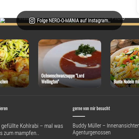
Folge NERD-O-MANIA auf Instagram..
Ochsenschwanzsuppe "Lord
schen
Wellington"
Bunte Nudeln mi
ieren
gerne von mir besucht
 gefüllte Kohlrabi – mal was
Buddy Müller – Innenansichten
Agenturgenossen
s zum mampfen..