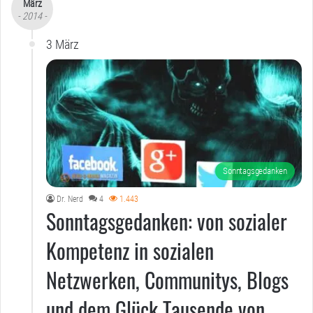
März
- 2014 -
3 März
Sonntagsgedanken
Dr. Nerd
4
1.443
Sonntagsgedanken: von sozialer
Kompetenz in sozialen
Netzwerken, Communitys, Blogs
und dem Glück Tausende von