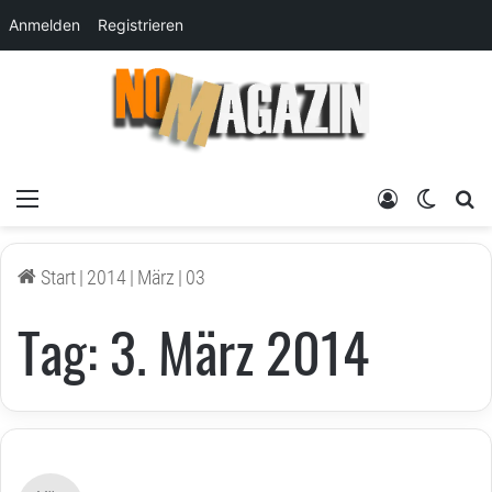
Anmelden
Registrieren
Menü
Anmelden
Skin um
su
Start
|
2014
|
März
|
03
Tag:
3. März 2014