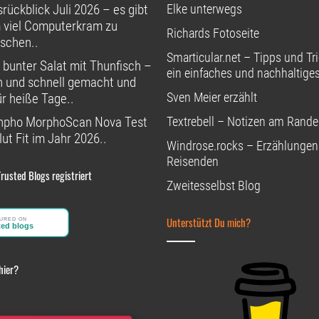
rückblick Juli 2026 – es gibt
Elke unterwegs
 viel Computerkram zu
Richards Fotoseite
schen..
Smarticular.net – Tipps und Tri
 bunter Salat mit Thunfisch –
ein einfaches und nachhaltige
h und schnell gemacht und
Sven Meier erzählt
ür heiße Tage..
npho MorphoScan Nova Test
Textrebell – Notizen am Rande
ut Fit im Jahr 2026..
Windrose.rocks – Erzählungen
Reisenden
Trusted Blogs registriert
Zweitesselbst Blog
Unterstützt Du mich?
hier?