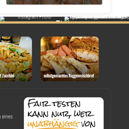
t Zucchini
selbstgemachtes Roggenmischbrot
Rotkohl-Ste
 eines