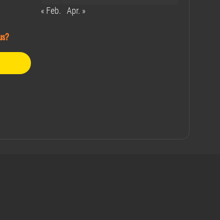
« Feb.
Apr. »
us?