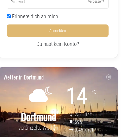
Vergessen?
Erinnere dich an mich
Anmelden
Du hast kein Konto?
Wetter in Dortmund
14
℃
Dortmund
25º - 14º
69%
vereinzelte Wolken
0.45 km/h