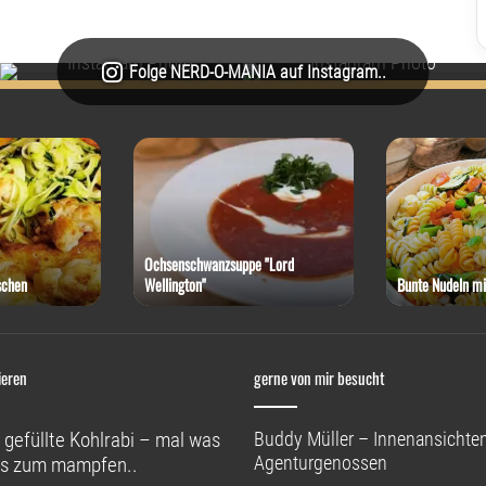
Folge NERD-O-MANIA auf Instagram..
Ochsenschwanzsuppe "Lord
schen
Wellington"
Bunte Nudeln mi
ieren
gerne von mir besucht
 gefüllte Kohlrabi – mal was
Buddy Müller – Innenansichten
Agenturgenossen
s zum mampfen..