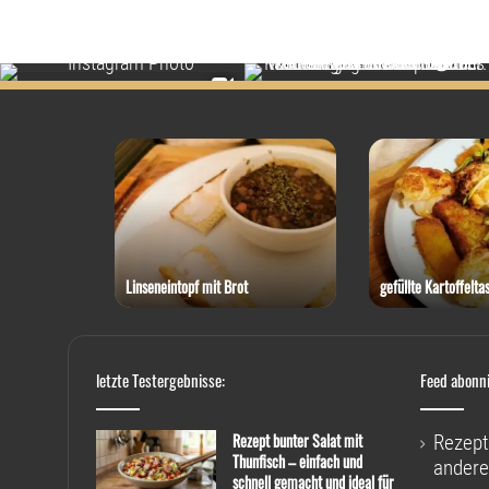
 Thunfisch
Linseneintopf mit Brot
gefüllte Kartoffelta
letzte Testergebnisse:
Feed abonn
Rezept bunter Salat mit
Rezept
Thunfisch – einfach und
andere
schnell gemacht und ideal für