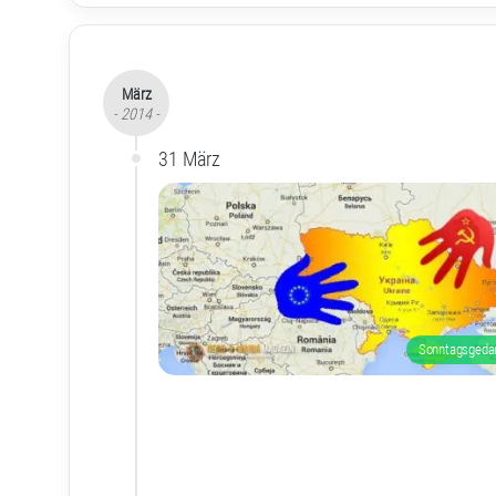
März
- 2014 -
31 März
Sonntagsgeda