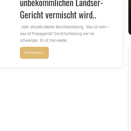
unbekömmlichen Landser-
Gericht vermischt wird..
..oder: aktuelle Medien Berichterstattung. Was ist wahr –
was ist Propaganda? Die Entscheidung war nie
schwieriger.. Es ist mal wieder…
Weiterlesen..