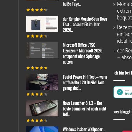
heiße Tage..
Monats
extrem
bequat
der Renpho MorphoScan Nova
Test – absolut Fit im Jahr
Rezept
2026..
einfac
ideal f
Microsoft Office LTSC
der Re
Lizenzen = Microsoft 2026
entspannt ohne Spionage
– absol
nutzen.
ich bin bei 
Teufel Power Hifi Test – wenn
entfesselte 120 Dezibel laut
genug sind!..
Nova Launcher 8.1.3 – Der
beste Launcher ist noch nicht
wer bloggt 
tot!..
Windows Insider Wallpaper –