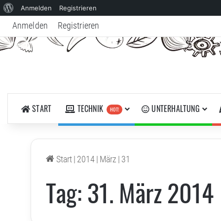
Über
Anmelden
Registrieren
WordPress
Anmelden
Registrieren
START
TECHNIK
UNTERHALTUNG
HOT!
Start
|
2014
|
März
|
31
Tag:
31. März 2014