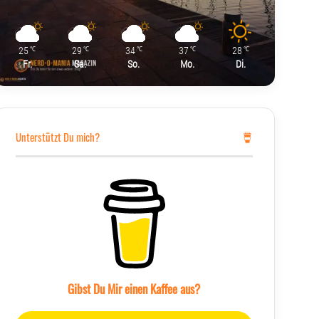
25
29
34
37
28
℃
℃
℃
℃
℃
Fr.
Sa.
So.
Mo.
Di.
Unterstützt Du mich?
Gibst Du Mir einen Kaffee aus?