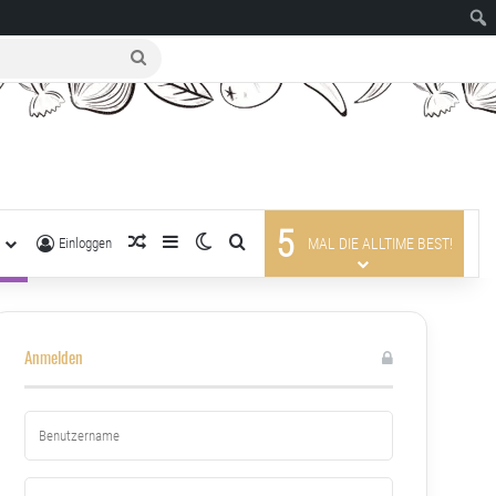
suche
nach
5
R
zufälliger Artikel
Sidebar
Skin umschalten
suche nach
Einloggen
MAL DIE ALLTIME BEST!
Anmelden