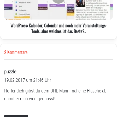
hart
mehr
im
Veranstaltungs-
Nehmen
Tools:
sein…
aber
WordPress: Kalender, Calendar und noch mehr Veranstaltungs-
welches
Tools: aber welches ist das Beste?..
ist
das
Beste?..
2 Kommentare
puzzle
s
19.02.2017 um 21:46 Uhr
a
g
Hoffentlich gibst du dem DHL-Mann mal eine Flasche ab,
t
damit er dich weniger hasst!
: