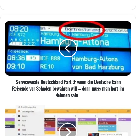
Servicewüste
Deutschland
Part
3:
wenn
die
Deutsche
Bahn
Reisende
Servicewüste Deutschland Part 3: wenn die Deutsche Bahn
vor
Reisende vor Schaden bewahren will – dann muss man hart im
Schaden
Nehmen sein…
bewahren
will
WordPress:
–
Kalender,
dann
Calendar
muss
und
man
noch