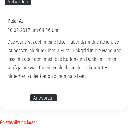
Antworten
Peter A.
s
20.02.2017 um 04:26 Uhr
a
g
Das war erst auch meine Idee – aber dann dachte ich: es
t
ist besser, ich drück ihm 2 Euro Trinkgeld in die Hand und
:
lass ihn über den Inhalt des Kartons im Dunkeln – man
weiß ja nie was für ein Schluckspecht da kommt –
hinterher ist der Karton schon halb leer..
Antworten
Geistesblitz da lassen..