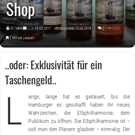
Shop
Dr. Nerd
19.02.2017
letztes Update 10.04.2018
2
2.543
Sende
1 Minute Lesezeit
uns
eine
E-
..oder: Exklusivität für ein
Mail
Taschengeld..
L
ange, lange hat es gedauert, bis die
Hamburger es geschafft haben Ihr neues
Wahrzeichen, die Elbphilharmonie, dem
Publikum zu öffnen. Die Elbphilharmonie ist –
soll man den Planern glauben – einmalig. Der