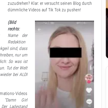
zuzudrehen? Klar: er versucht seinen Blog durch
t
dümmliche Videos auf Tik Tok zu pushen!
(Bild
rechts:
Name der
Redaktion
kgeil sind, dass
chreiben, nur um
ich: So was ist
un. Tut der Welt
 wieder bei ALDI
ations-Videos
d “Damn Girl
 Der Ladestand